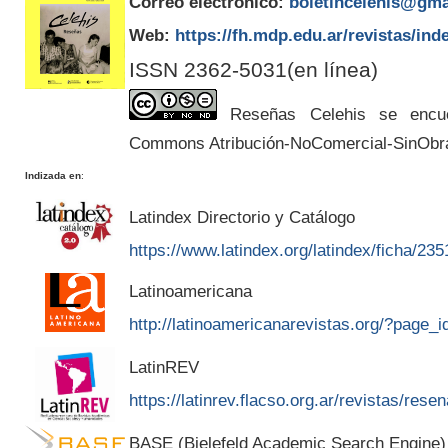
Correo electrónico:
boletincelehis@gma
Web:
https://fh.mdp.edu.ar/revistas/ind
ISSN 2362-5031(en línea)
Reseñas Celehis se encuen
Commons Atribución-NoComercial-SinObr
Indizada en
:
Latindex Directorio y Catálogo
https://www.latindex.org/latindex/ficha/235
Latinoamericana
http://latinoamericanarevistas.org/?page_
LatinREV
https://latinrev.flacso.org.ar/revistas/rese
BASE (Bielefeld Academic Search Engine)