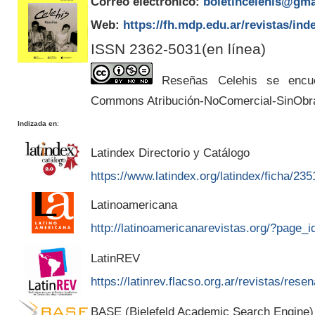
Correo electrónico:
boletincelehis@gma
Web:
https://fh.mdp.edu.ar/revistas/ind
ISSN 2362-5031(en línea)
Reseñas Celehis se encuen
Commons Atribución-NoComercial-SinObr
Indizada en
:
Latindex Directorio y Catálogo
https://www.latindex.org/latindex/ficha/235
Latinoamericana
http://latinoamericanarevistas.org/?page_
LatinREV
https://latinrev.flacso.org.ar/revistas/rese
BASE (Bielefeld Academic Search Engine)