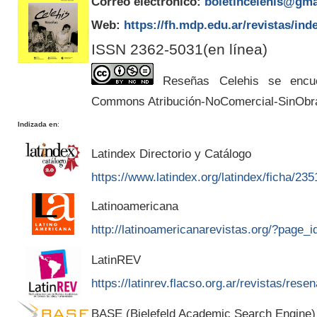
Correo electrónico:
boletincelehis@gma
Web:
https://fh.mdp.edu.ar/revistas/ind
ISSN 2362-5031(en línea)
Reseñas Celehis se encuen
Commons Atribución-NoComercial-SinObr
Indizada en
:
Latindex Directorio y Catálogo
https://www.latindex.org/latindex/ficha/235
Latinoamericana
http://latinoamericanarevistas.org/?page_
LatinREV
https://latinrev.flacso.org.ar/revistas/rese
BASE (Bielefeld Academic Search Engine)