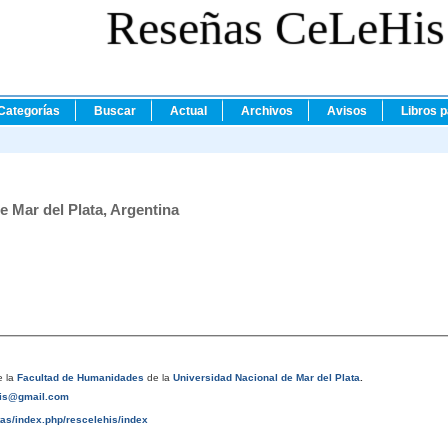
Reseñas CeLeHis
Categorías
Buscar
Actual
Archivos
Avisos
Libros 
e Mar del Plata, Argentina
 la
Facultad de Humanidades
de la
Universidad Nacional de Mar del Plata
.
his@gmail.com
tas/index.php/rescelehis/index