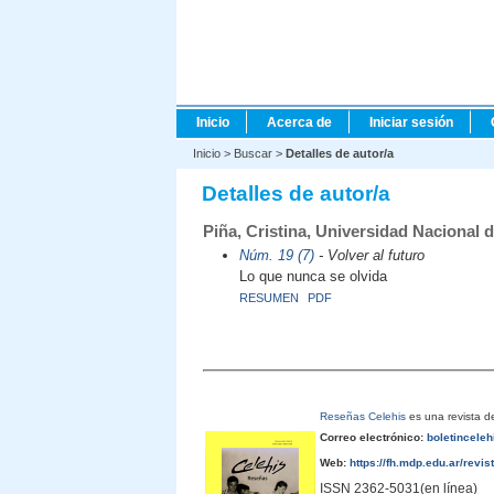
Inicio
Acerca de
Iniciar sesión
Inicio
>
Buscar
>
Detalles de autor/a
Detalles de autor/a
Piña, Cristina, Universidad Nacional d
Núm. 19 (7)
- Volver al futuro
Lo que nunca se olvida
RESUMEN
PDF
Reseñas Celehis
es una revista de
Correo electrónico:
boletincele
Web:
https://fh.mdp.edu.ar/revis
ISSN 2362-5031(en línea)