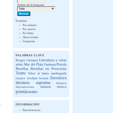
Ámbito de la búsqueda
Examinar
Por número
Por autor/a
Por título
Otras revistas
Categorías
PALABRAS CLAVE
Literatura y otras
Borges
Literatura
artes
Poesía
Mar del Plata
Pandemia
Reseñas
Reseñas en Proscenio
Teatro
Volver al futuro
autobiografía
literatura
lectura
ensayo
escritura
literatura argentina
literatura
música
latinoamericana
memoria
poesía
teatro
INFORMACIÓN
Para lectores/as