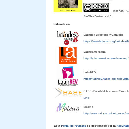
Reseñas Cele
SinObraDerivada 4.0.
Indizada en
:
Latindex Directorio y Catálogo
https://www.latindex.org/latindex/
Latinoamericana
http://latinoamericanarevistas.or
LatinREV
https://latinrev.flacso.org.ar/revis
BASE (Bielefeld Academic Search
Link
Malena
http://www.caicyt-conicet.gov.ar/
Esta
Portal de revistas
es gestionado por la
Faculta