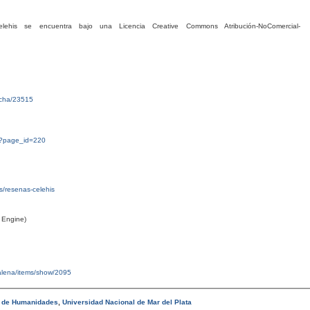
his se encuentra bajo una Licencia Creative Commons Atribución-NoComercial-
ficha/23515
g/?page_id=220
tas/resenas-celehis
 Engine)
malena/items/show/2095
d de Humanidades
,
Universidad Nacional de Mar del Plata