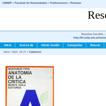
UNMDP
>
Facultad de Humanidades
>
Publicaciones
>
Revistas
Res
Reseñas CeLeHis - A
http://fh.mdp.edu.ar/revis
Inicio
Acerca de
Iniciar sesión
Categorías
Buscar
Inicio
>
Núm. 18 (7)
>
Calabrese