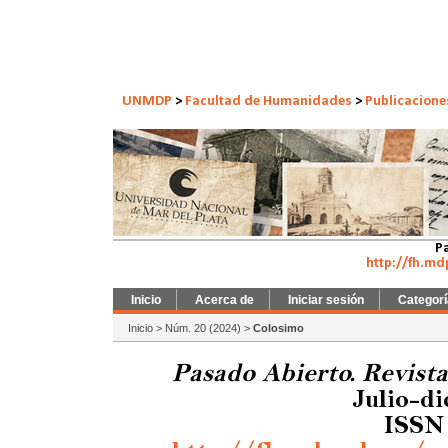
UNMDP
>
Facultad de Humanidades
>
Publicacione
Pa
http://fh.md
Inicio
Acerca de
Iniciar sesión
Categor
Inicio
>
Núm. 20 (2024)
>
Colosimo
Pasado Abierto. Revist
Julio-d
ISSN