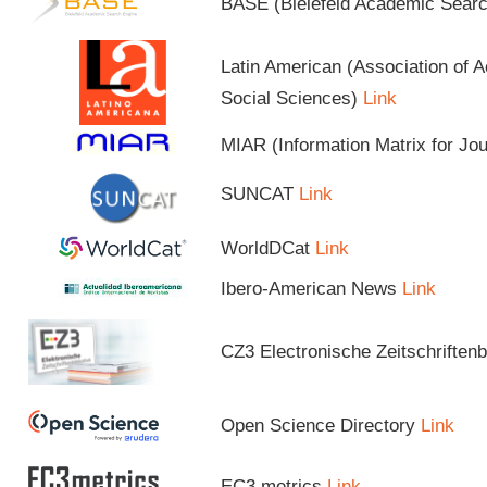
BASE (Bielefeld Academic Sear
Latin American (Association of 
Social Sciences)
Link
MIAR (Information Matrix for Jo
SUNCAT
Link
WorldDCat
Link
Ibero-American News
Link
CZ3 Electronische Zeitschriftenb
Open Science Directory
Link
EC3 metrics
Link