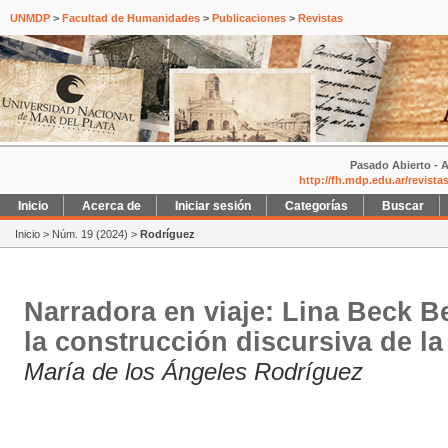
UNMDP
>
Facultad de Humanidades
>
Publicaciones
>
Revistas
Pasado Abierto - A
http://fh.mdp.edu.ar/revist
Inicio
Acerca de
Iniciar sesión
Categorías
Buscar
Inicio
>
Núm. 19 (2024)
>
Rodríguez
Narradora en viaje: Lina Beck B
la construcción discursiva de la 
María de los Ángeles Rodríguez