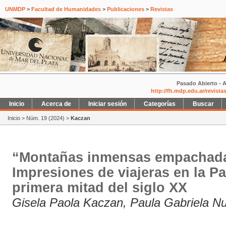
UNMDP
>
Facultad de Humanidades
>
Publicaciones
>
Revistas
Pasado Abierto - A
http://fh.mdp.edu.ar/revist
Inicio
Acerca de
Iniciar sesión
Categorías
Buscar
Inicio
>
Núm. 19 (2024)
>
Kaczan
“Montañas inmensas empachadas
Impresiones de viajeras en la Pa
primera mitad del siglo XX
Gisela Paola Kaczan, Paula Gabriela N