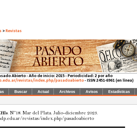
s
>
Revistas
sado Abierto - Año de inicio: 2015 - Periodicidad: 2 por año
p.edu.ar/revistas/index.php/pasadoabierto
- ISSN 2451-6961 (en línea)
ías
Buscar
Actual
Archivos
Avisos
Estadísticas
EHis
. Nº18. Mar del Plata. Julio-diciembre 2023.
mdp.edu.ar/revistas/index.php/pasadoabierto