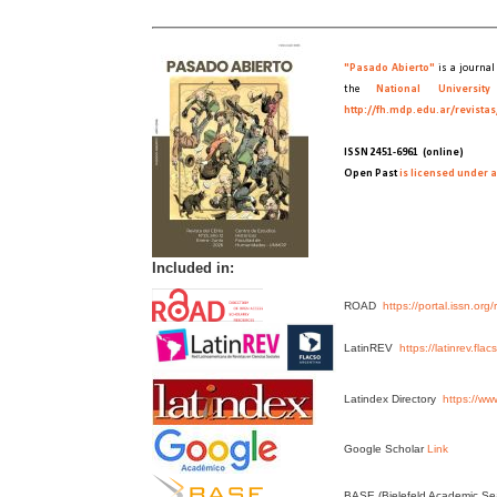
"Pasado Abierto"
is a journal
the
National Universit
http://fh.mdp.edu.ar/revist
ISSN 2451-6961
(online)
Open Past
is licensed under 
Included in:
ROAD
https://portal.issn.o
LatinREV
https://latinrev.fla
Latindex Directory
https://ww
Google Scholar
Link
BASE (Bielefeld Academic S