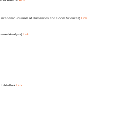
of Academic Journals of Humanities and Social Sciences)
Link
ournal Analysis)
Link
enbibliothek
Link