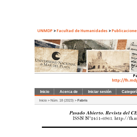
UNMDP
>
Facultad de Humanidades
>
Publicacione
Pa
http://fh.md
Inicio
Acerca de
Iniciar sesión
Categor
Inicio
>
Núm. 18 (2023)
>
Fabris
Pasado Abierto. Revista del C
ISSN Nº2451-6961. http://fh.