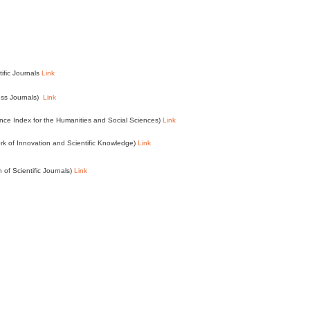
tific Journals
Link
ess Journals)
Link
e Index for the Humanities and Social Sciences)
Link
k of Innovation and Scientific Knowledge)
Link
n of Scientific Journals)
Link