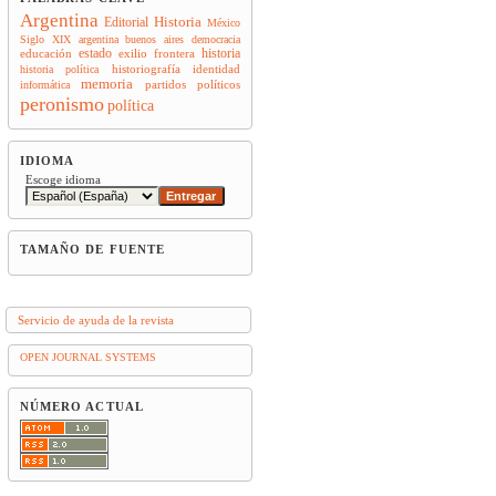
Argentina
Historia
Editorial
México
Siglo XIX
argentina
buenos aires
democracia
estado
historia
educación
exilio
frontera
historiografía
identidad
historia política
memoria
partidos políticos
informática
peronismo
política
IDIOMA
Escoge idioma
TAMAÑO DE FUENTE
Servicio de ayuda de la revista
OPEN JOURNAL SYSTEMS
NÚMERO ACTUAL