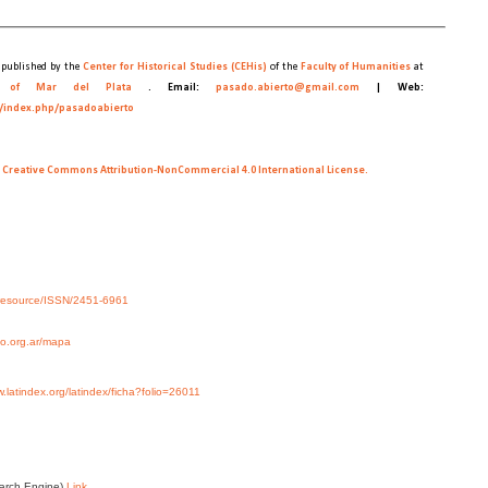
 published by the
Center for Historical Studies (CEHis)
of the
Faculty of Humanities
at
y of Mar del Plata
.
Email:
pasado.abierto@gmail.com
|
Web:
as/index.php/pasadoabierto
a Creative Commons Attribution-NonCommercial 4.0 International License.
rg/resource/ISSN/2451-6961
cso.org.ar/mapa
w.latindex.org/latindex/ficha?folio=26011
earch Engine)
Link