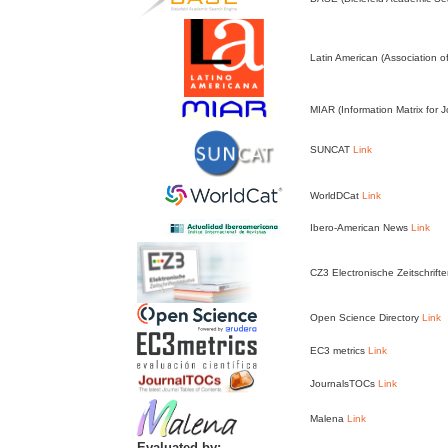
Latin American (Association 
MIAR (Information Matrix for J
SUNCAT
Link
WorldDCat
Link
Ibero-American News
Link
CZ3 Electronische Zeitschrift
Open Science Directory
Link
EC3 metrics
Link
JournalsTOCs
Link
Malena
Link
Evaluated by: