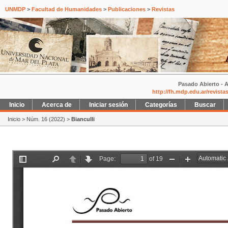
UNMDP
>
Facultad de Humanidades
>
Publicaciones
>
Revistas
Pasado Abierto - A
http://fh.mdp.edu.ar/revist
Inicio
Acerca de
Iniciar sesión
Categorías
Buscar
Inicio
>
Núm. 16 (2022)
>
Bianculli