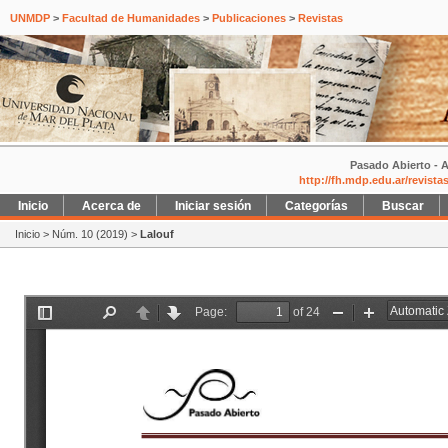
UNMDP
>
Facultad de Humanidades
>
Publicaciones
>
Revistas
Pasado Abierto - A
http://fh.mdp.edu.ar/revist
Inicio
Acerca de
Iniciar sesión
Categorías
Buscar
Inicio
>
Núm. 10 (2019)
>
Lalouf