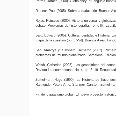
Petras, James (2000). Globaloney. El lenguaje imperial
Ricoeur, Paul (2005). Sobre la traducción. Buenos Air
Rojas, Reinaldo (2000). Historia universal y globali
debate. Problemas de historiografía. Tomo III. Españ
Said, Edward (2005). Cultura, identidad e Historia. E
mapa de la cuestión (pp. 37-54). Buenos Aires: Fond
Sen, Amartya y Kliksberg, Bernardo (2007). Primero 
problemas del mundo globalizado. Barcelona: Edicio
Walsh, Catherine (2003). Las geopolíticas del conoci
Revista Latinoamericana, No. 4, pp. 2- 19. Recuperad
Zemelman, Hugo (1999). La Historia se hace desde
Raimundo, Peters Arno, Stahmer, Carsten, Zemelman
Fin del capitalismo global. El nuevo proyecto históric