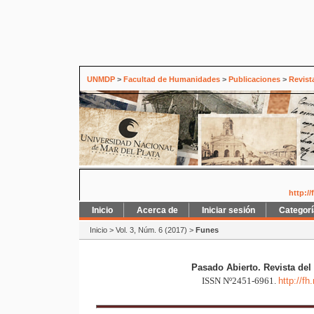
UNMDP
>
Facultad de Humanidades
>
Publicaciones
>
Revist
http:/
Inicio
Acerca de
Iniciar sesión
Categor
Inicio
>
Vol. 3, Núm. 6 (2017)
>
Funes
Pasado Abierto. Revista del
ISSN Nº2451-6961.
http://f