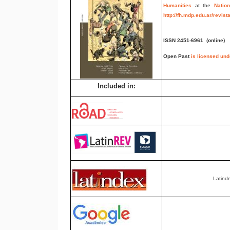
Humanities
at the
Nation
http://fh.mdp.edu.ar/revis
ISSN 2451-6961
(online)
Open Past
is licensed un
Included in:
Latind