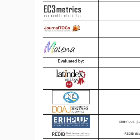
Evaluated by:
ERIHPLUS (Eur
REDIB (Ibe