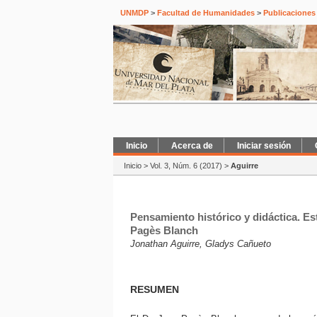
UNMDP
>
Facultad de Humanidades
>
Publicaciones
Inicio
Acerca de
Iniciar sesión
Inicio
>
Vol. 3, Núm. 6 (2017)
>
Aguirre
Pensamiento histórico y didáctica. Est
Pagès Blanch
Jonathan Aguirre, Gladys Cañueto
RESUMEN