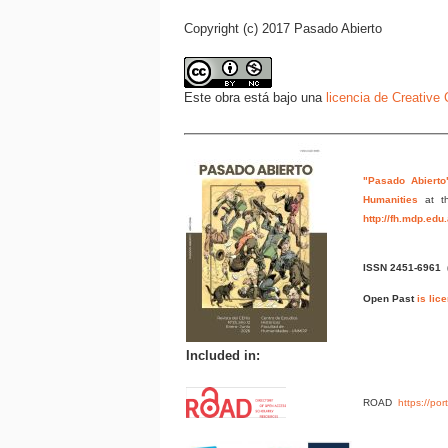
Copyright (c) 2017 Pasado Abierto
Este obra está bajo una
licencia de Creativ
"Pasado Abierto
Humanities
at t
http://fh.mdp.edu
ISSN 2451-6961
Open Past
is lic
Included in:
ROAD
https://po