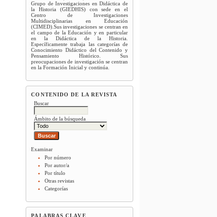
Grupo de Investigaciones en Didáctica de
la Historia (GIEDHIS) con sede en el
Centro de Investigaciones
Multidisciplinarias en Educación
(CIMED).Sus investigaciones se centran en
el campo de la Educación y en particular
en la Didáctica de la Historia.
Específicamente trabaja las categorías de
Conocimiento Didáctico del Contenido y
Pensamiento Histórico. Sus
preocupaciones de investigación se centran
en la Formación Inicial y continúa.
CONTENIDO DE LA REVISTA
Buscar
Ámbito de la búsqueda
Examinar
Por número
Por autor/a
Por título
Otras revistas
Categorías
PALABRAS CLAVE