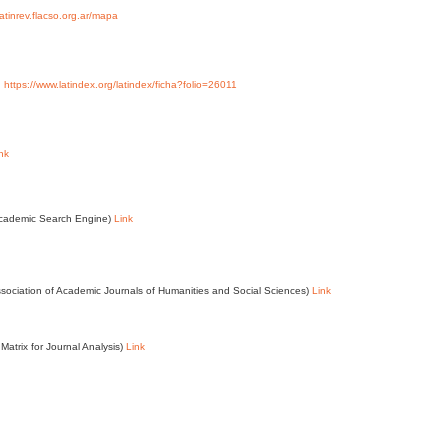
/latinrev.flacso.org.ar/mapa
y
https://www.latindex.org/latindex/ficha?folio=26011
nk
Academic Search Engine)
Link
ssociation of Academic Journals of Humanities and Social Sciences)
Link
Matrix for Journal Analysis)
Link