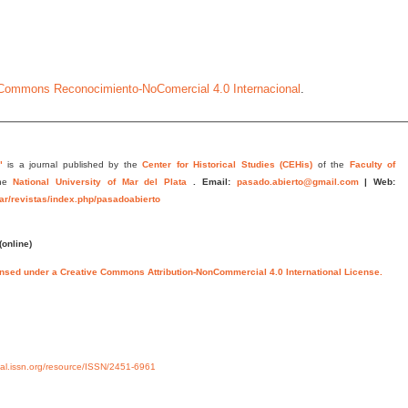
e Commons Reconocimiento-NoComercial 4.0 Internacional
.
"
is a journal published by the
Center for Historical Studies (CEHis)
of the
Faculty of
he
National University of Mar del Plata
.
Email:
pasado.abierto@gmail.com
|
Web:
.ar/revistas/index.php/pasadoabierto
(online)
ensed under a Creative Commons Attribution-NonCommercial 4.0 International License.
rtal.issn.org/resource/ISSN/2451-6961