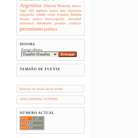
Argentina
Historia
Editorial
México
Siglo XIX
argentina
buenos aires
democracia
estado
historia
educación
exilio
frontera
historiografía
identidad
historia política
memoria
partidos políticos
informática
peronismo
política
IDIOMA
Escoge idioma
TAMAÑO DE FUENTE
Servicio de ayuda de la revista
OPEN JOURNAL SYSTEMS
NÚMERO ACTUAL