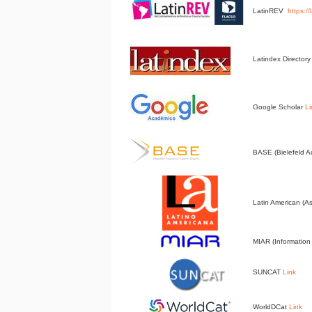
LatinREV
https:/
Latindex Director
Google Scholar
Li
BASE (Bielefeld 
Latin American (A
MIAR (Information 
SUNCAT
Link
WorldDCat
Link