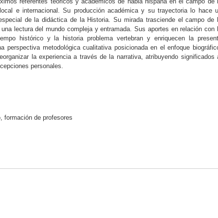
ximos referentes teóricos y académicos de habla hispana en el campo de 
 local e internacional. Su producción académica y su trayectoria lo hace 
 especial de la didáctica de la Historia. Su mirada trasciende el campo de 
 a una lectura del mundo compleja y entramada. Sus aportes en relación con 
iempo histórico y la historia problema vertebran y enriquecen la presen
na perspectiva metodológica cualitativa posicionada en el enfoque biográfic
eorganizar la experiencia a través de la narrativa, atribuyendo significados 
ncepciones personales.
o, formación de profesores