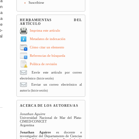
la
Suscribirse
un
la
la
HERRAMIENTAS DEL
ARTÍCULO
te
o-
Imprima este artículo
al
Metadatos de indexación
Cómo citar un elemento
Referencias de búsqueda
Política de revisión
Envíe este artículo por correo
electrónico
(Inicie sesión)
Enviar un correo electrónico al
autor/a
(Inicie sesión)
ACERCA DE LOS AUTORES/AS
Jonathan Aguirre
Universidad Nacional de Mar del Plata-
CIMED/CONICET
Argentina
Jonathan Aguirre
es docente e
investigador del Departamento de Ciencias