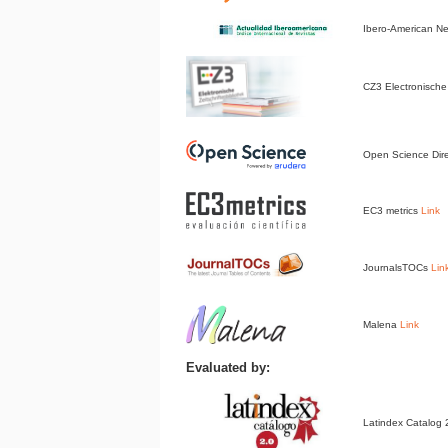
Ibero-American 
CZ3 Electronische 
Open Science Dir
EC3 metrics
Link
JournalsTOCs
Lin
Malena
Link
Evaluated by:
Latindex Catalog