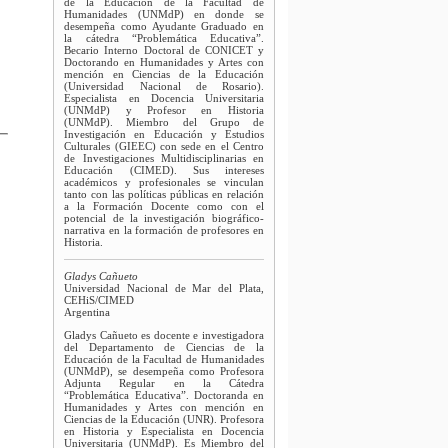
de la Educación de la Facultad de
Humanidades (UNMdP) en donde se
desempeña como Ayudante Graduado en
la cátedra “Problemática Educativa”.
Becario Interno Doctoral de CONICET y
Doctorando en Humanidades y Artes con
mención en Ciencias de la Educación
(Universidad Nacional de Rosario).
Especialista en Docencia Universitaria
(UNMdP) y Profesor en Historia
(UNMdP). Miembro del Grupo de
Investigación en Educación y Estudios
Culturales (GIEEC) con sede en el Centro
de Investigaciones Multidisciplinarias en
Educación (CIMED). Sus intereses
académicos y profesionales se vinculan
tanto con las políticas públicas en relación
a la Formación Docente como con el
potencial de la investigación biográfico-
narrativa en la formación de profesores en
Historia.
Gladys Cañueto
Universidad Nacional de Mar del Plata,
CEHiS/CIMED
Argentina
Gladys Cañueto es docente e investigadora
del Departamento de Ciencias de la
Educación de la Facultad de Humanidades
(UNMdP), se desempeña como Profesora
Adjunta Regular en la Cátedra
“Problemática Educativa”. Doctoranda en
Humanidades y Artes con mención en
Ciencias de la Educación (UNR). Profesora
en Historia y Especialista en Docencia
Universitaria (UNMdP). Es Miembro del