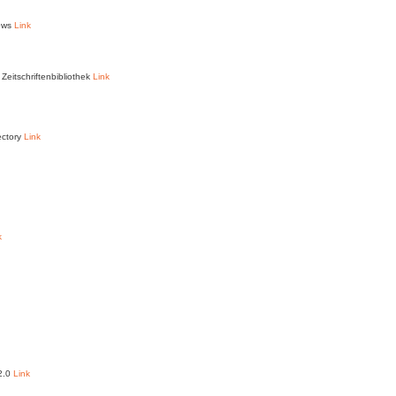
News
Link
Zeitschriftenbibliothek
Link
ectory
Link
k
 2.0
Link