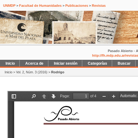
UNMDP
>
Facultad de Humanidades
>
Publicaciones
>
Revistas
Pasado Abierto - A
http://fh.mdp.edu.ar/revist
Inicio
Acerca de
Iniciar sesión
Categorías
Buscar
Inicio
>
Vol. 2, Núm. 3 (2016)
>
Rodrigo