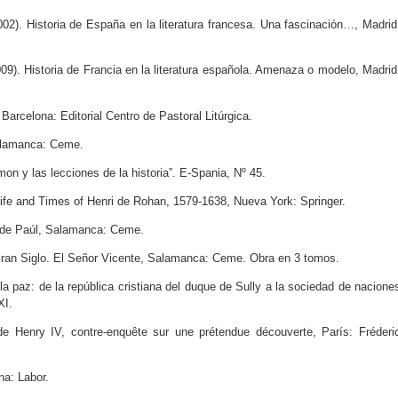
). Historia de España en la literatura francesa. Una fascinación…, Madrid
. Historia de Francia en la literatura española. Amenaza o modelo, Madrid
rcelona: Editorial Centro de Pastoral Litúrgica.
alamanca: Ceme.
n y las lecciones de la historia”. E-Spania, Nº 45.
ife and Times of Henri de Rohan, 1579-1638, Nueva York: Springer.
 de Paúl, Salamanca: Ceme.
Gran Siglo. El Señor Vicente, Salamanca: Ceme. Obra en 3 tomos.
a paz: de la república cristiana del duque de Sully a la sociedad de nacione
XI.
 Henry IV, contre-enquête sur une prétendue découverte, París: Fréderi
a: Labor.