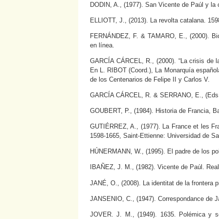
DODIN, A., (1977). San Vicente de Paúl y l
ELLIOTT, J., (2013). La revolta catalana. 15
FERNÁNDEZ, F. & TAMARO, E., (2000). Biogra
en línea.
GARCÍA CÁRCEL, R., (2000). “La crisis de la
En L. RIBOT (Coord.), La Monarquía española
de los Centenarios de Felipe II y Carlos V.
GARCÍA CÁRCEL, R. & SERRANO, E., (Eds.) (2
GOUBERT, P., (1984). Historia de Francia, Ba
GUTIÉRREZ, A., (1977). La France et les Fra
1598-1665, Saint-Ettienne: Universidad de Sai
HÚNERMANN, W., (1995). El padre de los pob
IBAÑEZ, J. M., (1982). Vicente de Paúl. Re
JANÉ, O., (2008). La identitat de la frontera 
JANSENIO, C., (1947). Correspondance de Ja
JOVER. J. M., (1949). 1635. Polémica y s