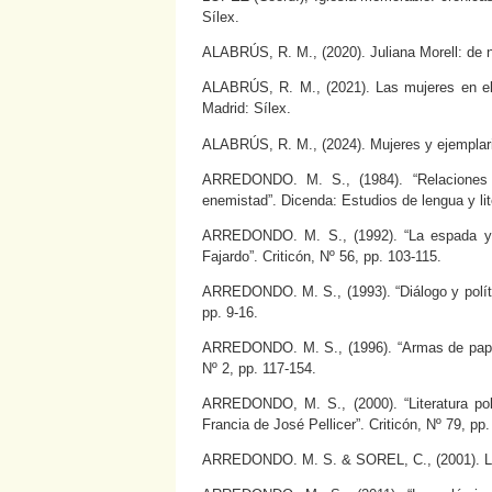
Sílex.
ALABRÚS, R. M., (2020). Juliana Morell: de n
ALABRÚS, R. M., (2021). Las mujeres en el d
Madrid: Sílex.
ALABRÚS, R. M., (2024). Mujeres y ejemplarid
ARREDONDO. M. S., (1984). “Relaciones 
enemistad”. Dicenda: Estudios de lengua y lit
ARREDONDO. M. S., (1992). “La espada y l
Fajardo”. Criticón, Nº 56, pp. 103-115.
ARREDONDO. M. S., (1993). “Diálogo y polític
pp. 9-16.
ARREDONDO. M. S., (1996). “Armas de papel
Nº 2, pp. 117-154.
ARREDONDO, M. S., (2000). “Literatura po
Francia de José Pellicer”. Criticón, Nº 79, pp.
ARREDONDO. M. S. & SOREL, C., (2001). La 