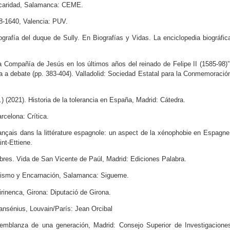
a caridad, Salamanca: CEME.
98-1640, Valencia: PUV.
fía del duque de Sully. En Biografías y Vidas. La enciclopedia biográfic
 Compañía de Jesús en los últimos años del reinado de Felipe II (1585-98)”
 a debate (pp. 383-404). Valladolid: Sociedad Estatal para la Conmemoració
021). Historia de la tolerancia en España, Madrid: Cátedra.
rcelona: Crítica.
nçais dans la littérature espagnole: un aspect de la xénophobie en Espagne
nt-Ettiene.
res. Vida de San Vicente de Paúl, Madrid: Ediciones Palabra.
alismo y Encarnación, Salamanca: Sigueme.
pirinenca, Girona: Diputació de Girona.
nsénius, Louvain/París: Jean Orcibal
emblanza de una generación, Madrid: Consejo Superior de Investigacione