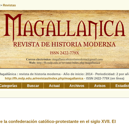
>
Revistas
agallánica : revista de historia moderna - Año de inicio: 2014 - Periodicidad: 2 por a
http://fh.mdp.edu.ar/revistas/index.php/magallanica
- ISSN 2422-779X (en línea)
Categorías
Buscar
Actual
Archivos
Avisos
Estadís
 la confederación católico-protestante en el siglo XVII. El