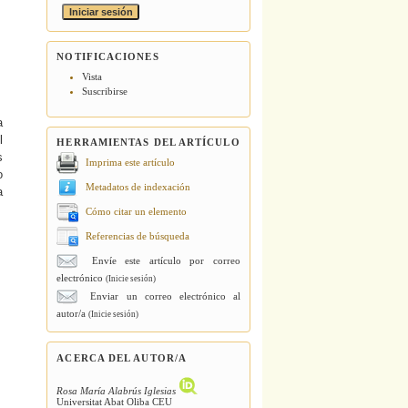
NOTIFICACIONES
Vista
Suscribirse
a
l
HERRAMIENTAS DEL ARTÍCULO
s
Imprima este artículo
o
Metadatos de indexación
a
Cómo citar un elemento
Referencias de búsqueda
Envíe este artículo por correo
electrónico
(Inicie sesión)
Enviar un correo electrónico al
autor/a
(Inicie sesión)
ACERCA DEL AUTOR/A
Rosa María Alabrús Iglesias
Universitat Abat Oliba CEU