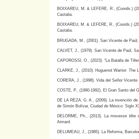
BOIXAREU, M. & LEFERE, R., (Coords.) (2002
Castalia.
BOIXAREU, M. & LEFERE, R., (Coords.) (2009)
Castalia.
BRUGADA, M., (2001). San Vicente de Paúl, Ba
CALVET, J., (1979). San Vicente de Paúl, S
CAPOROSSI, O., (2023). “La Batalla de Tillemo
CLARKE, J., (2010). Huguenot Warrior: The L
CORERA, J., (1998). Vida del Señor Vicente
COSTE, P., (1990-1992). El Gran Santo del 
DE LA REZA, G. A., (2009). La invención de l
de Simón Bolívar, Ciudad de México: Siglo X
DELORME, Ph., (2013). La movesse tête de
Aimard.
DELUMEAU, J., (1985). La Reforma, Barcelon