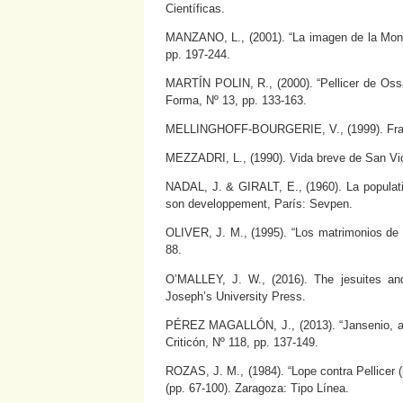
Científicas.
MANZANO, L., (2001). “La imagen de la Mona
pp. 197-244.
MARTÍN POLIN, R., (2000). “Pellicer de Ossa
Forma, Nº 13, pp. 133-163.
MELLINGHOFF-BOURGERIE, V., (1999). Franç
MEZZADRI, L., (1990). Vida breve de San V
NADAL, J. & GIRALT, E., (1960). La populatio
son developpement, París: Sevpen.
OLIVER, J. M., (1995). “Los matrimonios de Jo
88.
O’MALLEY, J. W., (2016). The jesuites and 
Joseph’s University Press.
PÉREZ MAGALLÓN, J., (2013). “Jansenio, agus
Criticón, Nº 118, pp. 137-149.
ROZAS, J. M., (1984). “Lope contra Pellicer (h
(pp. 67-100). Zaragoza: Tipo Línea.