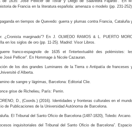
de 1635: José Pellicer de Tovar y Diego de Saavedra Fajardo”. En M
oria de Francia en la literatura española: amenaza o modelo (pp. 231-252)
paganda en tiempos de Quevedo: guerra y plumas contra Francia, Cataluña 
icer. ¿Cronista marginado”? En J. OLMEDO RAMOS & L. PUERTO MOR
la en los siglos de oro (pp. 11-25). Madrid: Visor Libros.
e franco-espagnole de 1635 et l'intertextualité des polémistes: le
 José Pellicer”. En Hommage à Nicole Cazauran.
ión de los dos grandes Luminares de la Tierra o Antipatía de franceses 
niversité d´Alberta.
ino de sangre y lágrimas, Barcelona: Editorial Clie.
nce grise de Richelieu, París: Perrin.
O, D., (Coords.) (2016). Identidades y fronteras culturales en el mund
icio de Publicaciones de la Universidad Autónoma de Barcelona.
luña. El Tribunal del Santo Oficio de Barcelona (1487-1820), Toledo: Arcano.
esos inquisitoriales del Tribunal del Santo Oficio de Barcelona”. Espacio