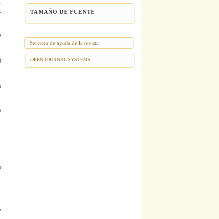
.
.
TAMAÑO DE FUENTE
y
Servicio de ayuda de la revista
OPEN JOURNAL SYSTEMS
O
s
y
o
,