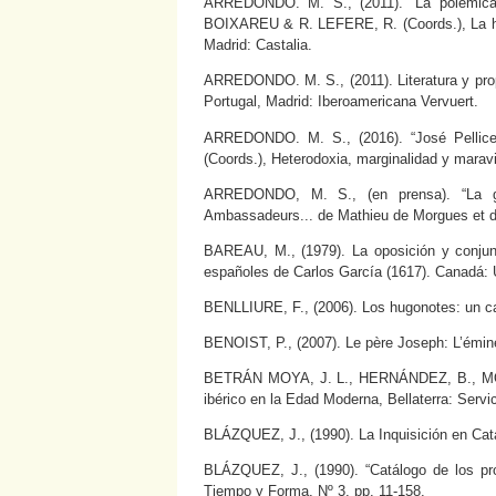
ARREDONDO. M. S., (2011). “La polémica 
BOIXAREU & R. LEFERE, R. (Coords.), La hist
Madrid: Castalia.
ARREDONDO. M. S., (2011). Literatura y pro
Portugal, Madrid: Iberoamericana Vervuert.
ARREDONDO. M. S., (2016). “José Pell
(Coords.), Heterodoxia, marginalidad y maravil
ARREDONDO, M. S., (en prensa). “La guerr
Ambassadeurs... de Mathieu de Morgues et de
BAREAU, M., (1979). La oposición y conjunc
españoles de Carlos García (1617). Canadá: U
BENLLIURE, F., (2006). Los hugonotes: un cam
BENOIST, P., (2007). Le père Joseph: L’émine
BETRÁN MOYA, J. L., HERNÁNDEZ, B., MOREN
ibérico en la Edad Moderna, Bellaterra: Serv
BLÁZQUEZ, J., (1990). La Inquisición en Cata
BLÁZQUEZ, J., (1990). “Catálogo de los proc
Tiempo y Forma, Nº 3, pp. 11-158.