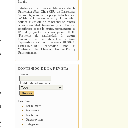
España
Catedrática de Historia Moderna de la
Universitat Abat Oliba CEU de Barcelona.
Su investigación se ha proyectado hacia el
análisis del pensamiento y la opinión
política, el estudio de las órdenes religiosas,
la espiritualidad femenina y el discurso
eclesiástico sobre la mujer. Actualmente es
IP del proyecto de investigación I+D+i
“Fronteras de catolicidad. El aporte
femenino a la dialéctica cultural
s
hispanofrancesa” con referencia PID2023-
149144NB-100, concedido por el
Ministerio de Ciencia, Innovación y
Universidades.
a
.
CONTENIDO DE LA REVISTA
Buscar
Ámbito de la búsqueda
a
Examinar
Por número
d
Por autor/a
Por título
Otras revistas
A
Categorías
: