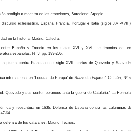
iña prodigio a maestra de las emociones, Barcelona: Arpegio.
iscurso eclesiástico. España, Francia, Portugal e Italia (siglos XVI-XVIII)
ad en la historia, Madrid: Cátedra.
entre España y Francia en los siglos XVI y XVII: testimonios de un
eratura españolas, Nº 3, pp. 199-206.
a pluma contra Francia en el siglo XVII: cartas de Quevedo y Saavedr
a internacional en ‘Locuras de Europa’ de Saavedra Fajardo”. Criticón, Nº 5
. Quevedo y sus contemporáneos ante la guerra de Cataluña.” La Perinola
lémica y reescritura en 1635. Defensa de España contra las calumnias d
 47-64.
defensa de los catalanes, Madrid: Tecnos.