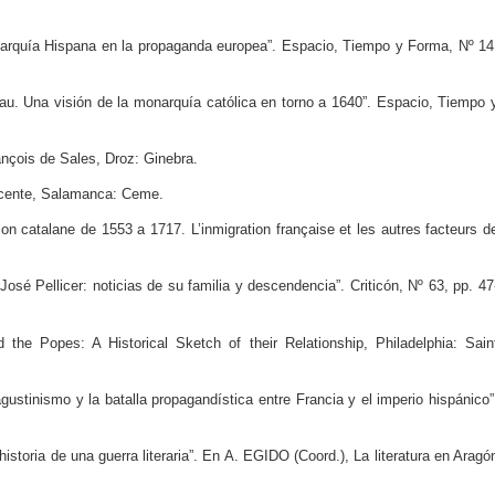
rquía Hispana en la propaganda europea”. Espacio, Tiempo y Forma, Nº 14
u. Una visión de la monarquía católica en torno a 1640”. Espacio, Tiempo 
ois de Sales, Droz: Ginebra.
icente, Salamanca: Ceme.
n catalane de 1553 a 1717. L’inmigration française et les autres facteurs d
sé Pellicer: noticias de su familia y descendencia”. Criticón, Nº 63, pp. 47
the Popes: A Historical Sketch of their Relationship, Philadelphia: Sain
tinismo y la batalla propagandística entre Francia y el imperio hispánico”
istoria de una guerra literaria”. En A. EGIDO (Coord.), La literatura en Aragó