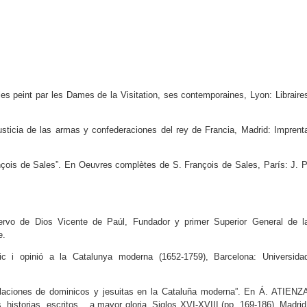
s peint par les Dames de la Visitation, ses contemporaines, Lyon: Libraire
sticia de las armas y confederaciones del rey de Francia, Madrid: Imprent
ois de Sales”. En Oeuvres complètes de S. François de Sales, París: J. P
iervo de Dios Vicente de Paúl, Fundador y primer Superior General de l
e.
c i opinió a la Catalunya moderna (1652-1759), Barcelona: Universida
aciones de dominicos y jesuitas en la Cataluña moderna”. En Á. ATIENZ
 historias, escritos… a mayor gloria. Siglos XVI-XVIII (pp. 169-186). Madrid