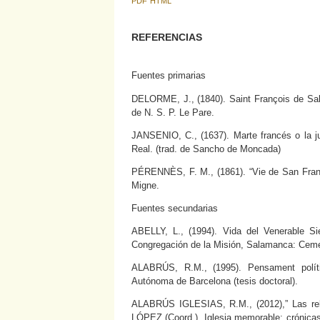
PDF
HTML
REFERENCIAS
Fuentes primarias
DELORME, J., (1840). Saint François de Sale
de N. S. P. Le Pare.
JANSENIO, C., (1637). Marte francés o la ju
Real. (trad. de Sancho de Moncada)
PÉRENNÈS, F. M., (1861). “Vie de San Franç
Migne.
Fuentes secundarias
ABELLY, L., (1994). Vida del Venerable S
Congregación de la Misión, Salamanca: Cem
ALABRÚS, R.M., (1995). Pensament políti
Autónoma de Barcelona (tesis doctoral).
ALABRÚS IGLESIAS, R.M., (2012),” Las rel
LÓPEZ (Coord.), Iglesia memorable: crónicas,