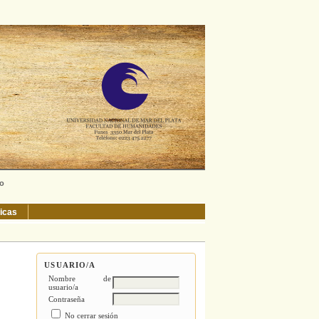
ño
ticas
USUARIO/A
Nombre de
usuario/a
Contraseña
No cerrar sesión