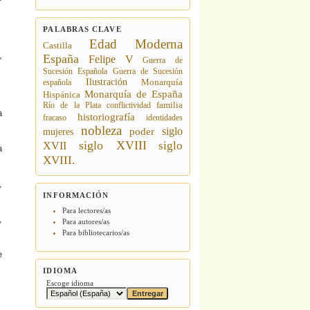
PALABRAS CLAVE
Edad Moderna
Castilla
,
España
Felipe V
Guerra de
Sucesión Española
Guerra de Sucesión
Ilustración
española
Monarquía
Monarquía de España
Hispánica
Río de la Plata
conflictividad
familia
a
historiografía
fracaso
identidades
nobleza
siglo
poder
mujeres
siglo XVIII
siglo
XVII
a
XVIII.
,
INFORMACIÓN
Para lectores/as
,
Para autores/as
Para bibliotecarios/as
e
IDIOMA
Escoge idioma