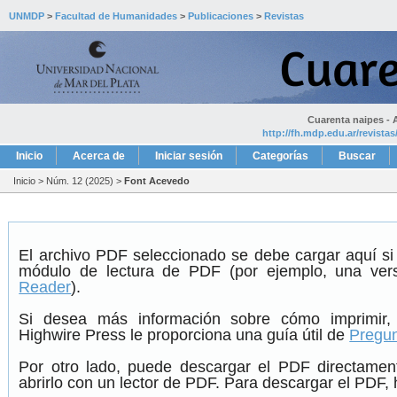
UNMDP
>
Facultad de Humanidades
>
Publicaciones
>
Revistas
Cuarenta naipes - A
http://fh.mdp.edu.ar/revista
Inicio
Acerca de
Iniciar sesión
Categorías
Buscar
Inicio
>
Núm. 12 (2025)
>
Font Acevedo
El archivo PDF seleccionado se debe cargar aquí si
módulo de lectura de PDF (por ejemplo, una ver
Reader
).
Si desea más información sobre cómo imprimir,
Highwire Press le proporciona una guía útil de
Pregun
Por otro lado, puede descargar el PDF directame
abrirlo con un lector de PDF. Para descargar el PDF, h