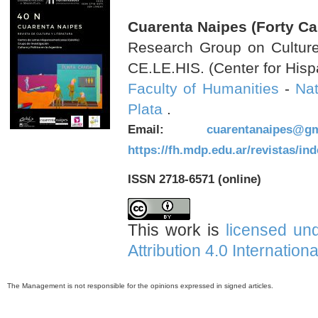
Cuarenta Naipes (Forty Ca
Research Group on Culture 
CE.LE.HIS. (Center for Hisp
Faculty of Humanities
-
Nat
Plata
.
Email:
cuarentanaipes@gm
https://fh.mdp.edu.ar/revistas/in
ISSN 2718-6571 (online)
This work is
licensed un
Attribution 4.0 Internation
The Management is not responsible for the opinions expressed in signed articles.