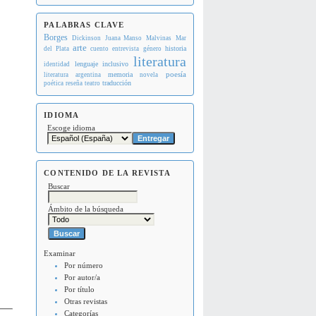
PALABRAS CLAVE
Borges
Dickinson
Juana Manso
Malvinas
Mar
arte
historia
del Plata
cuento
entrevista
género
literatura
lenguaje inclusivo
identidad
memoria
poesía
literatura argentina
novela
traducción
poética
reseña
teatro
IDIOMA
Escoge idioma
CONTENIDO DE LA REVISTA
Buscar
Ámbito de la búsqueda
Examinar
Por número
Por autor/a
Por título
Otras revistas
Categorías