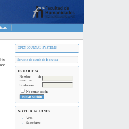
ticas
OPEN JOURNAL SYSTEMS
this
Servicio de ayuda de la revista
(see
USUARIO/A
Nombre de
usuario/a
Contraseña
No cerrar sesión
NOTIFICACIONES
Vista
Suscribirse