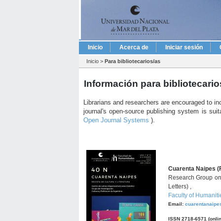
Inicio
Acerca de
Iniciar sesión
Inicio
>
Para bibliotecarios/as
Información para bibliotecario
Librarians and researchers are encouraged to includ
journal's open-source publishing system is suita
Open Journal Systems
).
Cuarenta Naipes (
Research Group on 
Letters) ,
Faculty of Humaniti
Email:
cuarentanaip
ISSN 2718-6571 (onlin