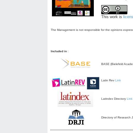
This work is
licen
The Management is not responsible for the opinions expresse
Included in
:
BASE (Bielefeld Acade
Latin Rev
Link
Latindex Directory
Link
Directory of Research 