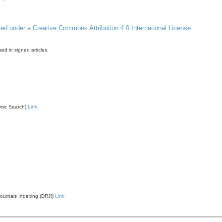
sed under a Creative Commons Attribution 4.0 International License
d in signed articles.
mic Search)
Link
Journals Indexing (DRJI)
Link