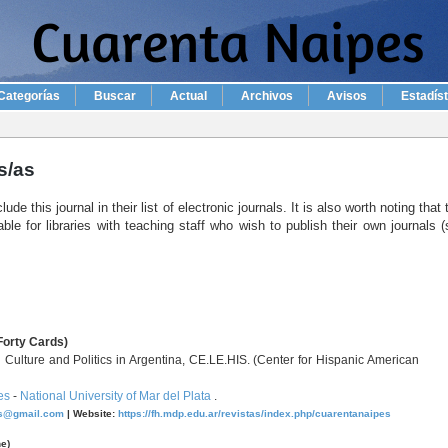
Categorías
Buscar
Actual
Archivos
Avisos
Estadís
s/as
e this journal in their list of electronic journals. It is also worth noting that 
ble for libraries with teaching staff who wish to publish their own journals 
Forty Cards)
Culture and Politics in Argentina, CE.LE.HIS. (Center for Hispanic American
es
-
National University of Mar del Plata
.
es@gmail.com
|
Website:
https://fh.mdp.edu.ar/revistas/index.php/cuarentanaipes
e)