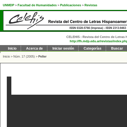
UNMDP
>
Facultad de Humanidades
>
Publicaciones
>
Revistas
CELEHIS : Revista del Centro de Letras H
http://fh.mdp.edu.ar/revistas/index.ph
Inicio
Acerca de
Iniciar sesión
Categorías
Buscar
Inicio
>
Núm. 17 (2005)
>
Peller