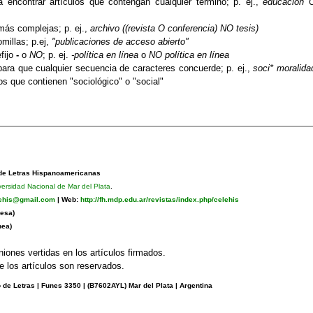
 encontrar artículos que contengan cualquier término; p. ej.,
educación 
 más complejas; p. ej.,
archivo ((revista O conferencia) NO tesis)
millas; p.ej,
"publicaciones de acceso abierto"
fijo
-
o
NO
; p. ej.
-política en línea
o
NO política en línea
ra que cualquier secuencia de caracteres concuerde; p. ej.,
soci* moralida
 que contienen "sociológico" o "social"
 de Letras Hispanoamericanas
versidad Nacional de Mar del Plata
.
lehis@gmail.com
|
Web:
http://fh.mdp.edu.ar/revistas/index.php/celehis
esa)
nea)
niones vertidas en los artículos firmados.
 los artículos son reservados.
de Letras | Funes 3350 | (
B7602AYL) Mar del Plata | Argentina