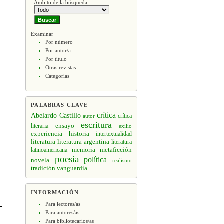
Ámbito de la búsqueda
Examinar
Por número
Por autor/a
Por título
Otras revistas
Categorías
PALABRAS CLAVE
crítica
Abelardo Castillo
crítica
autor
escritura
ensayo
literaria
exilio
experiencia
historia
intertextualidad
literatura
literatura argentina
literatura
memoria
latinoamericana
metaficción
poesía
política
novela
realismo
tradición
vanguardia
INFORMACIÓN
Para lectores/as
Para autores/as
Para bibliotecarios/as