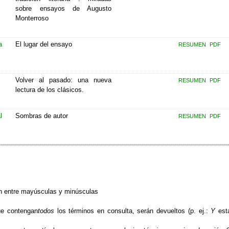
sobre ensayos de Augusto
Monterroso
a
El lugar del ensayo
RESUMEN
PDF
Volver al pasado: una nueva
RESUMEN
PDF
lectura de los clásicos.
l
Sombras de autor
RESUMEN
PDF
n entre mayúsculas y minúsculas
que contengan
todos
los términos en consulta, serán devueltos (p. ej.:
Y
est