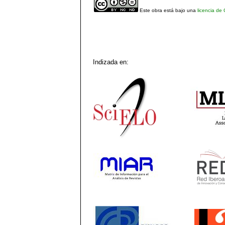
Este obra está bajo una
licencia de
Indizada en: