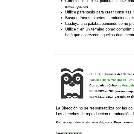
Combine múltiples palabras con
O
para
investigación
Utilice paréntesis para crear consultas
Busque frases exactas introduciendo co
Excluya una palabra poniendo como pre
Utilice
*
en un término como comodín pa
hará que aparezcan aquellos documentos
CELEHIS : Revista del Centro
Facultad de Humanidades
-
Uni
Correo electrónico:
revistace
ISSN 0328–5766 (Versión impr
ISSN 2313-9463 (Versión en lí
La Dirección no se responsabiliza por las opi
Los derechos de reproducción o traducción de
Por correspondencia y/o canje dirigirse a:
Departamento 