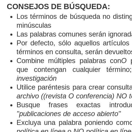
CONSEJOS DE BÚSQUEDA:
Los términos de búsqueda no distin
minúsculas
Las palabras comunes serán ignorad
Por defecto, sólo aquellos artículo
términos en consulta, serán devueltos
Combine múltiples palabras con
O
p
que contengan cualquier término
investigación
Utilice paréntesis para crear consult
archivo ((revista O conferencia) NO t
Busque frases exactas introduc
"publicaciones de acceso abierto"
Excluya una palabra poniendo como
política en línea
o
NO política en líne