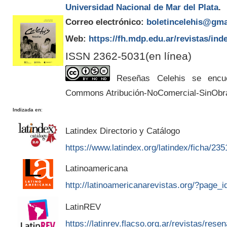
Universidad Nacional de Mar del Plata
.
Correo electrónico:
boletincelehis@gma
Web:
https://fh.mdp.edu.ar/revistas/ind
ISSN 2362-5031(en línea)
Reseñas Celehis se encuen
Commons Atribución-NoComercial-SinObr
Indizada en
:
Latindex Directorio y Catálogo
https://www.latindex.org/latindex/ficha/235
Latinoamericana
http://latinoamericanarevistas.org/?page_
LatinREV
https://latinrev.flacso.org.ar/revistas/rese