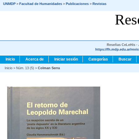
UNMDP
>
Facultad de Humanidades
>
Publicaciones
>
Revistas
Res
Reseñas CeLeHis - A
https://fh.mdp.edu.ar/revi
Inicio
Acerca de
Iniciar sesión
Categorías
Buscar
Inicio
>
Núm. 13 (5)
>
Colman Serra