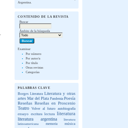
Argentina.
CONTENIDO DE LA REVISTA
Buscar
Ámbito de la búsqueda
Examinar
Por número
Por autor/a
Por título
Otras revistas
Categorías
PALABRAS CLAVE
Literatura y otras
Borges
Literatura
artes
Poesía
Mar del Plata
Pandemia
Reseñas
Reseñas en Proscenio
Teatro
Volver al futuro
autobiografía
literatura
lectura
ensayo
escritura
literatura argentina
literatura
música
latinoamericana
memoria