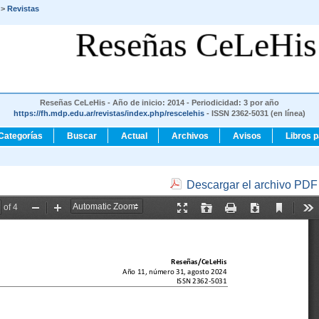
>
Revistas
Reseñas CeLeHis
Reseñas CeLeHis - Año de inicio: 2014 - Periodicidad: 3 por año
https://fh.mdp.edu.ar/revistas/index.php/rescelehis
- ISSN 2362-5031 (en línea)
Categorías
Buscar
Actual
Archivos
Avisos
Libros 
Descargar el archivo PDF