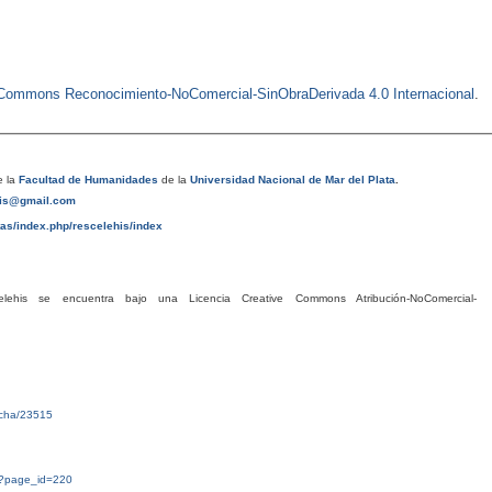
e Commons Reconocimiento-NoComercial-SinObraDerivada 4.0 Internacional
.
 la
Facultad de Humanidades
de la
Universidad Nacional de Mar del Plata
.
his@gmail.com
tas/index.php/rescelehis/index
his se encuentra bajo una Licencia Creative Commons Atribución-NoComercial-
ficha/23515
g/?page_id=220