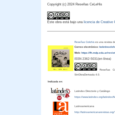
Copyright (c) 2024 Reseñas CeLeHis
Este obra está bajo una
licencia de Creativ
Reseñas Celehis
es una revista de
Correo electrónico:
boletincele
Web:
https://fh.mdp.edu.ar/revis
ISSN 2362-5031(en línea)
Reseñas Cele
SinObraDerivada 4.0.
Indizada en
:
Latindex Directorio y Catálogo
https://www.latindex.org/latindex/
Latinoamericana
http://latinoamericanarevistas.or