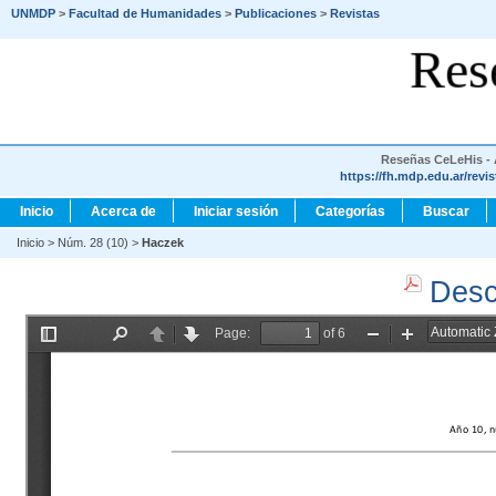
UNMDP
>
Facultad de Humanidades
>
Publicaciones
>
Revistas
Res
Reseñas CeLeHis - A
https://fh.mdp.edu.ar/revi
Inicio
Acerca de
Iniciar sesión
Categorías
Buscar
Inicio
>
Núm. 28 (10)
>
Haczek
Desc