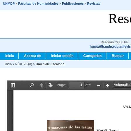
UNMDP
>
Facultad de Humanidades
>
Publicaciones
>
Revistas
Res
Reseñas CeLeHis - A
https://fh.mdp.edu.ar/revi
Inicio
Acerca de
Iniciar sesión
Categorías
Buscar
Inicio
>
Núm. 23 (8)
>
Bracciale Escalada