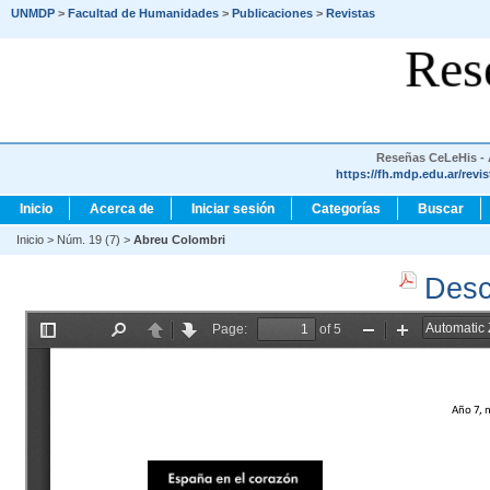
UNMDP
>
Facultad de Humanidades
>
Publicaciones
>
Revistas
Res
Reseñas CeLeHis - A
https://fh.mdp.edu.ar/revi
Inicio
Acerca de
Iniciar sesión
Categorías
Buscar
Inicio
>
Núm. 19 (7)
>
Abreu Colombri
Desc