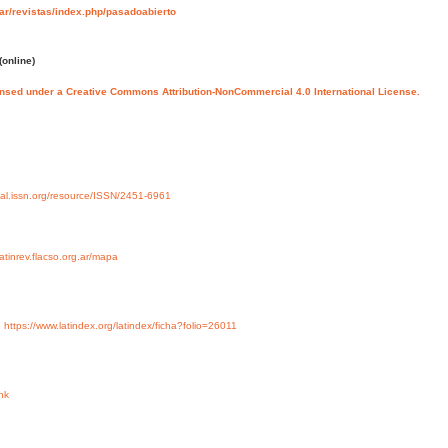
.ar/revistas/index.php/pasadoabierto
(online)
ensed under a Creative Commons Attribution-NonCommercial 4.0 International License.
rtal.issn.org/resource/ISSN/2451-6961
/latinrev.flacso.org.ar/mapa
y
https://www.latindex.org/latindex/ficha?folio=26011
nk