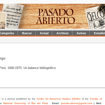
Categorías
Buscar
Actual
Archivos
Avisos
Estadís
urgo
l Perú, 1940-1970. Un balance bibliográfico
"
is a journal published by the
Center for Historical Studies (CEHis)
of the
Faculty of
he
National University of Mar del Plata
.
Email:
pasado.abierto@gmail.com
|
Web: