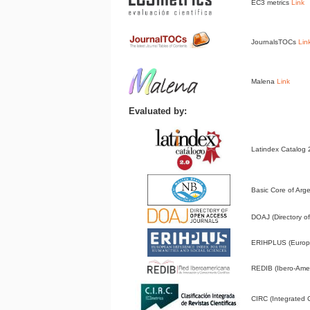
EC3 metrics
Link
JournalsTOCs
Lin
Malena
Link
Evaluated by:
Latindex Catalog
Basic Core of Arge
DOAJ (Directory 
ERIHPLUS (Europe
REDIB (Ibero-Amer
CIRC (Integrated Cl