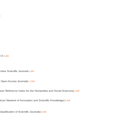
k
 2.0
Link
ntine Scientific Journals
Link
of Open Access Journals)
Link
an Reference Index for the Humanities and Social Sciences)
Link
ican Network of Innovation and Scientific Knowledge)
Link
assification of Scientific Journals)
Link