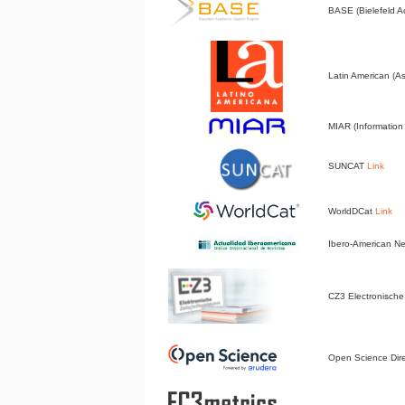
BASE (Bielefeld 
Latin American (A
MIAR (Information 
SUNCAT
Link
WorldDCat
Link
Ibero-American 
CZ3 Electronische 
Open Science Dir