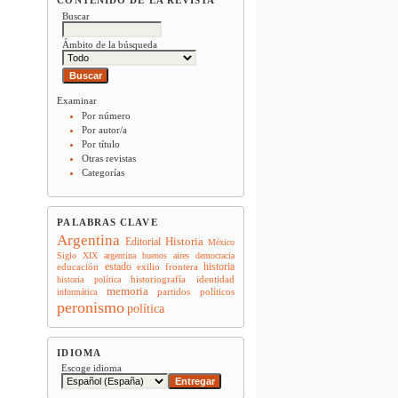
Buscar
Ámbito de la búsqueda
Examinar
Por número
Por autor/a
Por título
Otras revistas
Categorías
PALABRAS CLAVE
Argentina
Historia
Editorial
México
Siglo XIX
argentina
buenos aires
democracia
estado
historia
educación
exilio
frontera
historiografía
identidad
historia política
memoria
partidos políticos
informática
peronismo
política
IDIOMA
Escoge idioma