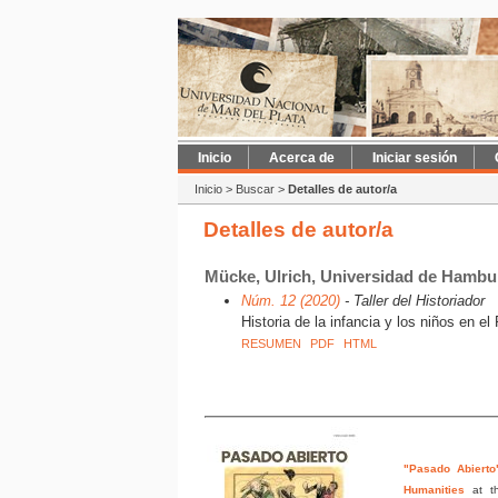
Inicio
Acerca de
Iniciar sesión
Inicio
>
Buscar
>
Detalles de autor/a
Detalles de autor/a
Mücke, Ulrich, Universidad de Hamb
Núm. 12 (2020)
- Taller del Historiador
Historia de la infancia y los niños en e
RESUMEN
PDF
HTML
"Pasado Abierto
Humanities
at t