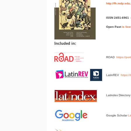
http://fh.mdp.edu
ISSN 2451-6961
Open Past
is lic
Included in:
ROAD
https://po
LatinREV
https:/
Latindex Director
Google Scholar
Li