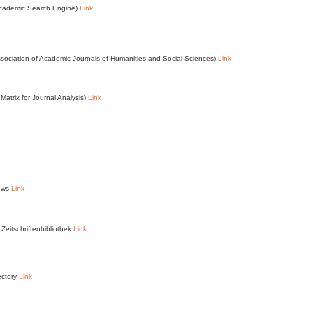
Academic Search Engine)
Link
ssociation of Academic Journals of Humanities and Social Sciences)
Link
Matrix for Journal Analysis)
Link
News
Link
Zeitschriftenbibliothek
Link
ectory
Link