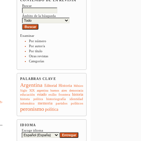
Buscar
Ámbito de la búsqueda
Examinar
Por número
Por autor/a
Por título
Otras revistas
Categorías
PALABRAS CLAVE
Argentina
Historia
Editorial
México
Siglo XIX
argentina
buenos aires
democracia
estado
historia
educación
exilio
frontera
historiografía
identidad
historia política
n-
memoria
partidos políticos
informática
peronismo
política
IDIOMA
Escoge idioma