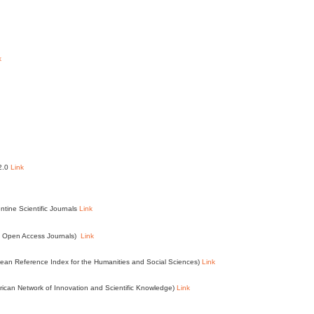
k
 2.0
Link
ntine Scientific Journals
Link
of Open Access Journals)
Link
an Reference Index for the Humanities and Social Sciences)
Link
ican Network of Innovation and Scientific Knowledge)
Link