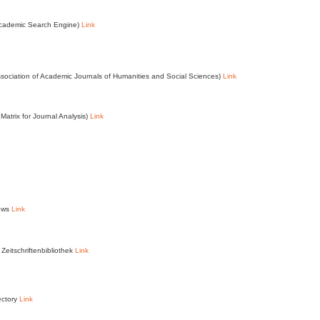
Academic Search Engine)
Link
ssociation of Academic Journals of Humanities and Social Sciences)
Link
Matrix for Journal Analysis)
Link
News
Link
Zeitschriftenbibliothek
Link
ectory
Link