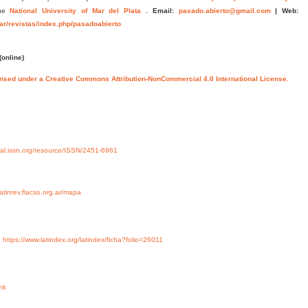
he
National University of Mar del Plata
.
Email:
pasado.abierto@gmail.com
|
Web:
.ar/revistas/index.php/pasadoabierto
(online)
ensed under a Creative Commons Attribution-NonCommercial 4.0 International License.
rtal.issn.org/resource/ISSN/2451-6961
/latinrev.flacso.org.ar/mapa
y
https://www.latindex.org/latindex/ficha?folio=26011
nk