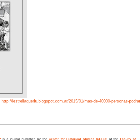
;
http://lestrellaqueriu.blogspot.com.ar/2015/01/mas-de-40000-personas-podra
"
is a journal published by the
Center for Historical Studies (CEHis)
of the
Faculty of