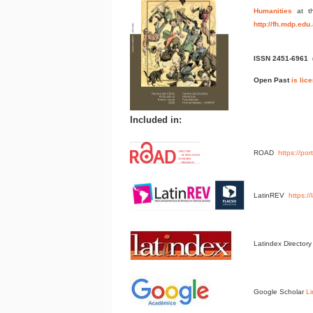
Humanities
at t
http://fh.mdp.edu
ISSN 2451-6961
Open Past
is lic
Included in:
ROAD
https://po
LatinREV
https:/
Latindex Director
Google Scholar
Li