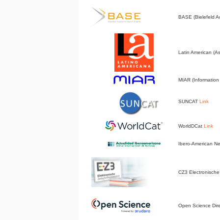
BASE (Bielefeld 
Latin American (A
MIAR (Information 
SUNCAT
Link
WorldDCat
Link
Ibero-American 
CZ3 Electronische 
Open Science Dir