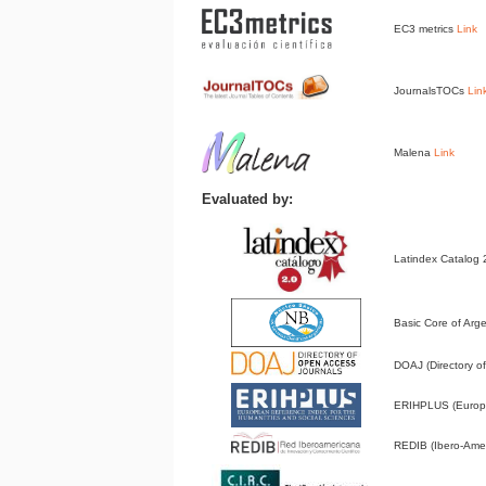
EC3 metrics
Link
JournalsTOCs
Lin
Malena
Link
Evaluated by:
Latindex Catalog
Basic Core of Arge
DOAJ (Directory 
ERIHPLUS (Europe
REDIB (Ibero-Amer