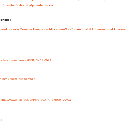
.ar/revistas/index.php/pasadoabierto
(online)
ensed under a Creative Commons Attribution-NonCommercial 4.0 International License.
rtal.issn.org/resource/ISSN/2451-6961
/latinrev.flacso.org.ar/mapa
y
https://www.latindex.org/latindex/ficha?folio=26011
nk