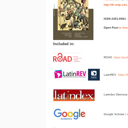
http://fh.mdp.edu
ISSN 2451-6961
Open Past
is lic
Included in:
ROAD
https://po
LatinREV
https:/
Latindex Director
Google Scholar
Li