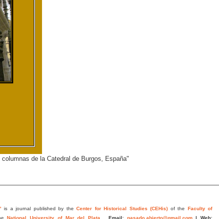
 de columnas de la Catedral de Burgos, España"
"
is a journal published by the
Center for Historical Studies (CEHis)
of the
Faculty of
he
National University of Mar del Plata
.
Email:
pasado.abierto@gmail.com
|
Web: