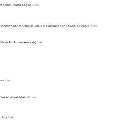
Academic Search Engine)
Link
ssociation of Academic Journals of Humanities and Social Sciences)
Link
Matrix for Journal Analysis)
Link
News
Link
Zeitschriftenbibliothek
Link
ectory
Link