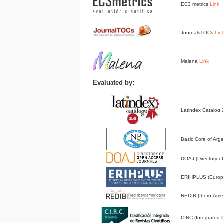
EC3 metrics
Link
JournalsTOCs
Lin
Malena
Link
Evaluated by:
Latindex Catalog
Basic Core of Arge
DOAJ (Directory 
ERIHPLUS (Europe
REDIB (Ibero-Amer
CIRC (Integrated Cl