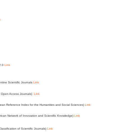
k
 2.0
Link
ntine Scientific Journals
Link
of Open Access Journals)
Link
an Reference Index for the Humanities and Social Sciences)
Link
ican Network of Innovation and Scientific Knowledge)
Link
assification of Scientific Journals)
Link