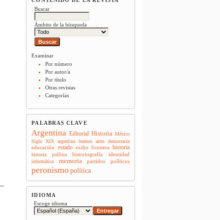
Buscar
Ámbito de la búsqueda
Examinar
Por número
Por autor/a
Por título
Otras revistas
Categorías
PALABRAS CLAVE
Argentina
Historia
Editorial
México
Siglo XIX
argentina
buenos aires
democracia
estado
historia
educación
exilio
frontera
historiografía
identidad
historia política
memoria
partidos políticos
informática
peronismo
política
IDIOMA
Escoge idioma