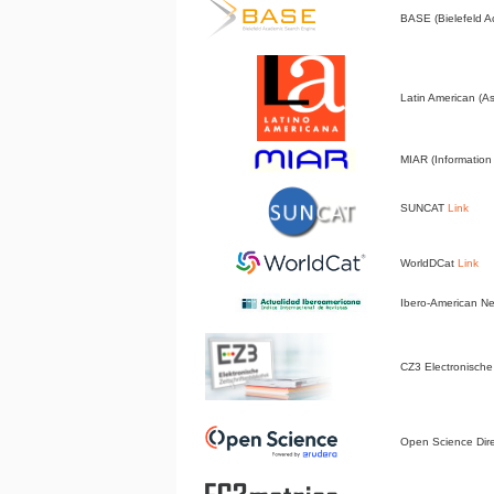
BASE (Bielefeld 
Latin American (A
MIAR (Information 
SUNCAT
Link
WorldDCat
Link
Ibero-American 
CZ3 Electronische 
Open Science Dir