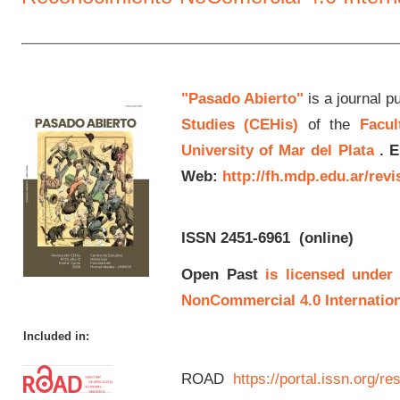
"Pasado Abierto"
is a journal p
Studies (CEHis)
of the
Facul
University of Mar del Plata
.
E
Web:
http://fh.mdp.edu.ar/rev
ISSN 2451-6961
(online)
Open Past
is licensed under
NonCommercial 4.0 Internation
Included in:
ROAD
https://portal.issn.org/