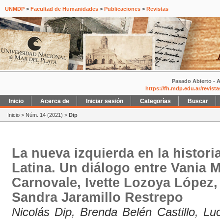
UNMDP
>
Facultad de Humanidades
>
Publicaciones
>
Revistas
Pasado Abierto - A
https://fh.mdp.edu.ar/revist
Inicio
Acerca de
Iniciar sesión
Categorías
Buscar
Inicio
>
Núm. 14 (2021)
>
Dip
La nueva izquierda en la histori
Latina. Un diálogo entre Vania M
Carnovale, Ivette Lozoya López,
Sandra Jaramillo Restrepo
Nicolás Dip, Brenda Belén Castillo, Lu