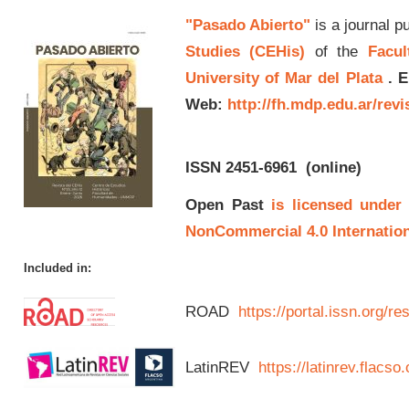
"Pasado Abierto"
is a journal p
Studies (CEHis)
of the
Facul
University of Mar del Plata
.
E
Web:
http://fh.mdp.edu.ar/rev
ISSN 2451-6961
(online)
Open Past
is licensed under
NonCommercial 4.0 Internation
Included in:
ROAD
https://portal.issn.org/
LatinREV
https://latinrev.flacso