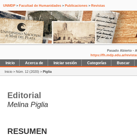
UNMDP
>
Facultad de Humanidades
>
Publicaciones
>
Revistas
Pasado Abierto - A
https://fh.mdp.edu.ar/revist
Inicio
Acerca de
Iniciar sesión
Categorías
Buscar
Inicio
>
Núm. 12 (2020)
>
Piglia
Editorial
Melina Piglia
RESUMEN