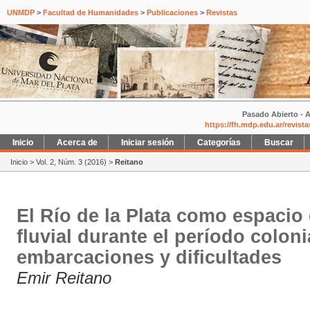
UNMDP
>
Facultad de Humanidades
>
Publicaciones
>
Revistas
Pasado Abierto - A
https://fh.mdp.edu.ar/revist
Inicio
Acerca de
Iniciar sesión
Categorías
Buscar
Inicio
>
Vol. 2, Núm. 3 (2016)
>
Reitano
El Río de la Plata como espacio 
fluvial durante el período colon
embarcaciones y dificultades
Emir Reitano