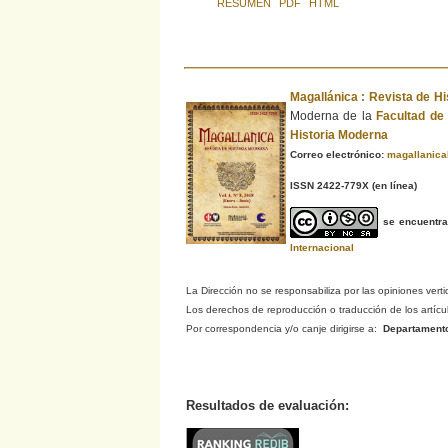
RESUMEN
PDF
HTML
Magallánica : Revista de H
Moderna de la
Facultad d
Historia Moderna
Correo electrónico:
magallanic
ISSN 2422-779X
(en línea)
se encuentr
Internacional
La Dirección no se responsabiliza por las opiniones verti
Los derechos de reproducción o traducción de los artículo
Por correspondencia y/o canje dirigirse a:
Departamento d
Resultados de evaluación: