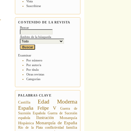
Vista
Suscribirse
CONTENIDO DE LA REVISTA
Buscar
Ámbito de la búsqueda
Examinar
Por número
Por autor/a
Por título
Otras revistas
Categorías
PALABRAS CLAVE
Edad Moderna
Castilla
España
Felipe V
Guerra de
Sucesión Española
Guerra de Sucesión
Ilustración
española
Monarquía
Monarquía de España
Hispánica
Río de la Plata
conflictividad
familia