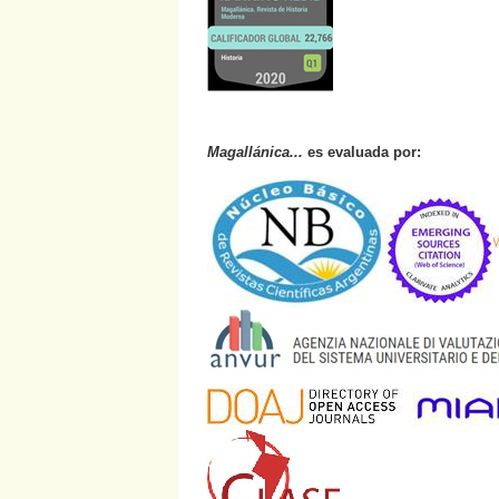
Magallánica...
es evaluada por: