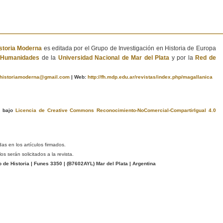
istoria Moderna
es editada por el Grupo de Investigación en Historia de Europa
e Humanidades
de la
Universidad Nacional de Mar del Plata
y por la
Red de
ahistoriamoderna@gmail.com
|
Web:
http://fh.mdp.edu.ar/revistas/index.php/magallanica
a bajo
Licencia de Creative Commons Reconocimiento-NoComercial-CompartirIgual 4.0
das en los artículos firmados.
s serán solicitados a la revista.
e Historia | Funes 3350 | (
B7602AYL
) Mar del Plata | Argentina