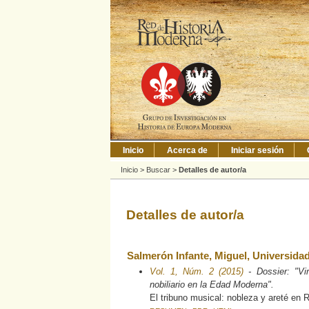
Inicio
Acerca de
Iniciar sesión
Inicio
>
Buscar
>
Detalles de autor/a
Detalles de autor/a
Salmerón Infante, Miguel, Universid
Vol. 1, Núm. 2 (2015)
- Dossier: "Vir
nobiliario en la Edad Moderna".
El tribuno musical: nobleza y areté en 