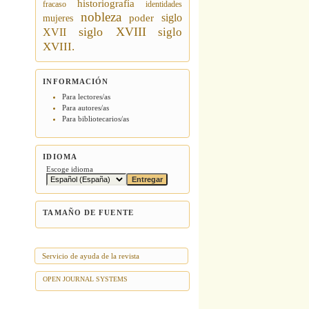
historiografía
fracaso
identidades
nobleza
siglo
poder
mujeres
siglo XVIII
siglo
XVII
XVIII.
INFORMACIÓN
Para lectores/as
Para autores/as
Para bibliotecarios/as
IDIOMA
Escoge idioma
TAMAÑO DE FUENTE
Servicio de ayuda de la revista
OPEN JOURNAL SYSTEMS