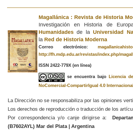
Magallánica : Revista de Historia M
Investigación en Historia de Euro
Humanidades
de la
Universidad Na
la
Red de Historia Moderna
Correo electrónico:
magallanicahis
http://fh.mdp.edu.ar/revistas/index.php/magal
ISSN 2422-779X
(en línea)
se encuentra bajo
Licencia d
NoComercial-CompartirIgual 4.0 Internaciona
La Dirección no se responsabiliza por las opiniones vert
Los derechos de reproducción o traducción de los artícul
Por correspondencia y/o canje dirigirse a:
Departame
(
B7602AYL
) Mar del Plata | Argentina