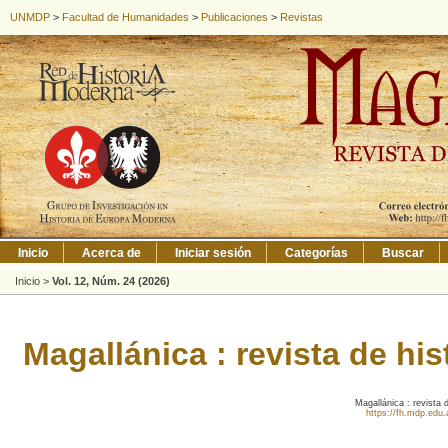
UNMDP
>
Facultad de Humanidades
>
Publicaciones
>
Revistas
Inicio
Acerca de
Iniciar sesión
Categorías
Buscar
Inicio
>
Vol. 12, Núm. 24 (2026)
Magallánica : revista de hi
Magallánica : revista 
https://fh.mdp.edu.