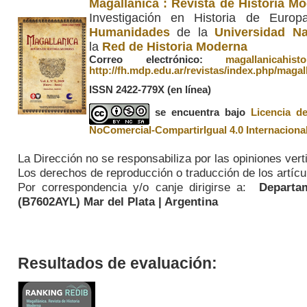
Magallánica : Revista de Historia M
Investigación en Historia de Euro
Humanidades
de la
Universidad Na
la
Red de Historia Moderna
Correo electrónico:
magallanicahis
http://fh.mdp.edu.ar/revistas/index.php/magal
ISSN 2422-779X
(en línea)
se encuentra bajo
Licencia d
NoComercial-CompartirIgual 4.0 Internaciona
La Dirección no se responsabiliza por las opiniones vert
Los derechos de reproducción o traducción de los artícul
Por correspondencia y/o canje dirigirse a:
Departame
(
B7602AYL
) Mar del Plata | Argentina
Resultados de evaluación: