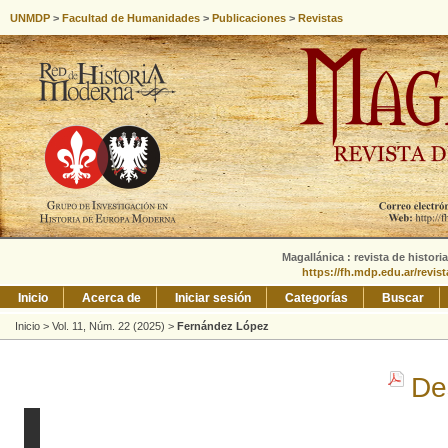
UNMDP
>
Facultad de Humanidades
>
Publicaciones
>
Revistas
Magallánica : revista de histori
https://fh.mdp.edu.ar/revis
Inicio
Acerca de
Iniciar sesión
Categorías
Buscar
Inicio
>
Vol. 11, Núm. 22 (2025)
>
Fernández López
De