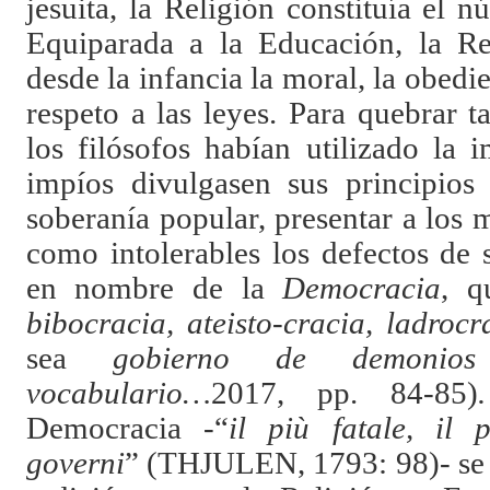
jesuita, la Religión constituía el 
Equiparada a la Educación, la Re
desde la infancia la moral, la obedie
respeto a las leyes. Para quebrar ta
los filósofos habían utilizado la 
impíos divulgasen sus principios 
soberanía popular, presentar a los
como intolerables los defectos de 
en nombre de la
Democracia
, q
bibocracia, ateisto-cracia, ladroc
sea
gobierno de demoni
vocabulario…
2017, pp. 84-85)
.
Democracia -“
il più fatale, il p
governi
”
(THJULEN, 1793: 98)- se 