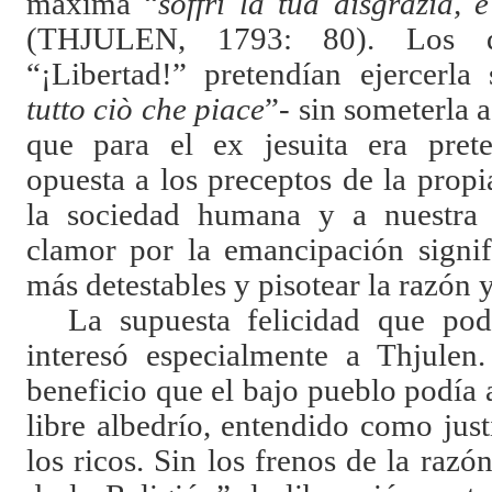
máxima “
soffrí la tua disgrazia, e
(THJULEN, 1793: 80). Los q
“¡Libertad!” pretendían ejercerla 
tutto ciò che piace
”- sin someterla 
que para el ex jesuita era pret
opuesta a los preceptos de la propi
la sociedad humana y a nuestra p
clamor por la emancipación signif
más detestables y pisotear la razón y
La supuesta felicidad que podí
interesó especialmente a Thjulen.
beneficio que el bajo pueblo podía 
libre albedrío, entendido como just
los ricos. Sin los frenos de la razó