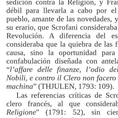
sedición contra la Religión, y Fr
débil para llevarla a cabo por el
pueblo, amante de las novedades, y
su erario, que Scrofani consideraba 
Revolución. A diferencia del esc
consideraba que la quiebra de las 
causa, sino la oportunidad par
confabulación diseñada con antela
“
l’affare delle finanze, l’odio d
Nobili, e contro il Clero non facero
machina
”
(THJULEN, 1793: 109).
Las referencias críticas de Scr
clero francés, al que considera
Religione
" (1791: 52), sin cie