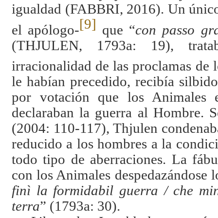
igualdad (FABBRI, 2016). Un único
[9]
el apólogo-
que “
con passo gr
(THJULEN, 1793a: 19), trat
irracionalidad de las proclamas de 
le habían precedido, recibía silbid
por votación que los Animales e
declaraban la guerra al Hombre. 
(2004: 110-117), Thjulen condenaba
reducido a los hombres a la condic
todo tipo de aberraciones. La fábu
con los Animales despedazándose lo
finì la formidabil guerra / che mi
terra
” (1793a: 30).