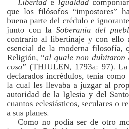
Libertad
e
Igualdad
componían
que los filósofos “impostores” h
buena parte del crédulo e ignorant
junto con la
Soberanía del pueb
contrario al libertinaje y con ello
esencial de la moderna filosofía, 
Religión, “
al quale non dubitaron d
cosa
”
(THJULEN, 1793a: 97)
. La
declarados incrédulos, tenía como
la cual les llevaba a juzgar al pr
autoridad de la Iglesia y del Sant
cuantos eclesiásticos, seculares o r
a sus planes.
Como no podía ser de otro mo