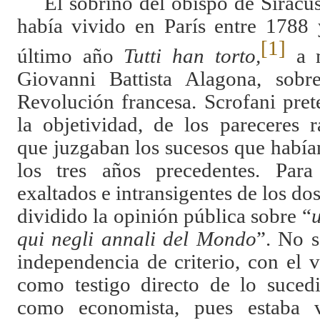
El sobrino del obispo de Siracu
había vivido en París entre 1788 
[1]
último año
Tutti han torto,
a m
Giovanni Battista Alagona, sobr
Revolución francesa. Scrofani pret
la objetividad, de los pareceres 
que juzgaban los sucesos que habí
los tres años precedentes. Para 
exaltados e intransigentes de los do
dividido la opinión pública sobre “
u
qui negli annali del Mondo
”. No s
independencia de criterio, con el 
como testigo directo de lo suced
como economista, pues estaba v