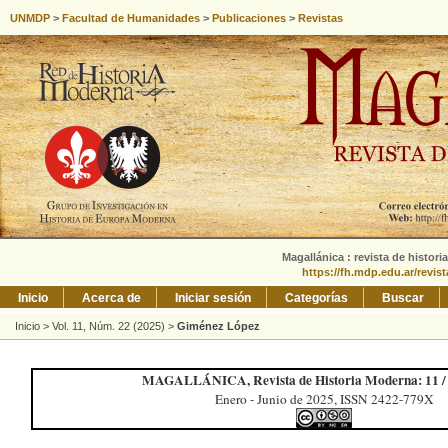
UNMDP
>
Facultad de Humanidades
>
Publicaciones
>
Revistas
Magallánica : revista de histori
https://fh.mdp.edu.ar/revis
Inicio
Acerca de
Iniciar sesión
Categorías
Buscar
Inicio
>
Vol. 11, Núm. 22 (2025)
>
Giménez López
MAGALLÁNICA, Revista de Historia Moderna: 11 / 
Enero - Junio de 2025, ISSN 2422-779X