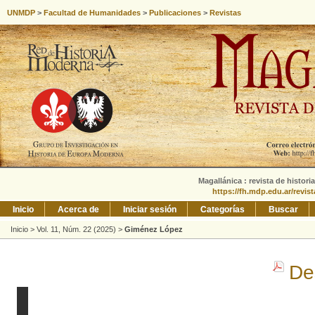
UNMDP
>
Facultad de Humanidades
>
Publicaciones
>
Revistas
Magallánica : revista de histori
https://fh.mdp.edu.ar/revis
Inicio
Acerca de
Iniciar sesión
Categorías
Buscar
Inicio
>
Vol. 11, Núm. 22 (2025)
>
Giménez López
De