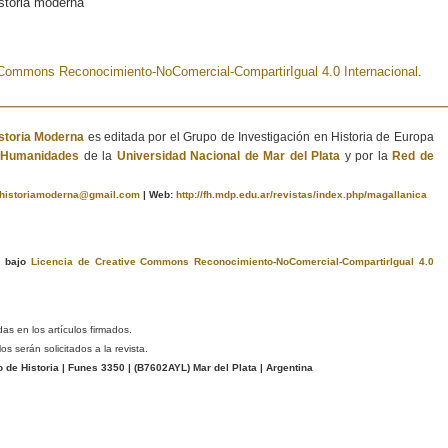
istoria moderna
e Commons Reconocimiento-NoComercial-CompartirIgual 4.0 Internacional
.
istoria Moderna
es editada por el Grupo de Investigación en Historia de Europa
e Humanidades
de la
Universidad Nacional de Mar del Plata
y por la
Red de
ahistoriamoderna@gmail.com
|
Web:
http://fh.mdp.edu.ar/revistas/index.php/magallanica
a bajo
Licencia de Creative Commons Reconocimiento-NoComercial-CompartirIgual 4.0
das en los artículos firmados.
s serán solicitados a la revista.
e Historia | Funes 3350 | (
B7602AYL
) Mar del Plata | Argentina