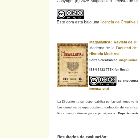
Copyright (c) 2025 Magallánica : revista de h
Este obra está bajo una
licencia de Creativ
Magallánica : Revista de H
Moderna de la
Facultad d
Historia Moderna
Correo electrónico:
magallanic
ISSN 2422-779X
(en línea)
se encuentr
Internacional
La Dirección no se responsabiliza por las opiniones verti
Los derechos de reproducción o traducción de los artículo
Por correspondencia y/o canje dirigirse a:
Departamento d
Resultados de evaluación: