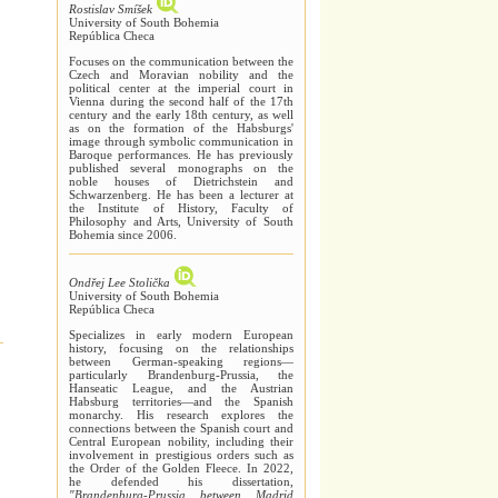
Rostislav Smíšek
University of South Bohemia
República Checa
Focuses on the communication between the
Czech and Moravian nobility and the
political center at the imperial court in
Vienna during the second half of the 17th
century and the early 18th century, as well
as on the formation of the Habsburgs'
image through symbolic communication in
Baroque performances. He has previously
published several monographs on the
noble houses of Dietrichstein and
Schwarzenberg. He has been a lecturer at
the Institute of History, Faculty of
Philosophy and Arts, University of South
Bohemia since 2006.
Ondřej Lee Stolička
University of South Bohemia
República Checa
Specializes in early modern European
history, focusing on the relationships
between German-speaking regions—
particularly Brandenburg-Prussia, the
Hanseatic League, and the Austrian
Habsburg territories—and the Spanish
monarchy. His research explores the
connections between the Spanish court and
Central European nobility, including their
involvement in prestigious orders such as
the Order of the Golden Fleece. In 2022,
he defended his dissertation,
"Brandenburg-Prussia between Madrid