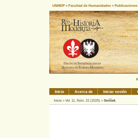
UNMDP
>
Facultad de Humanidades
>
Publicaciones
M
Inicio
Acerca de
Iniciar sesión
Inicio
>
Vol. 11, Núm. 22 (2025)
>
Smíšek