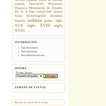
Sucesión Española
Guerra de Sucesión
Ilustración
española
Monarquía
Monarquía de España
Hispánica
Río de la Plata
conflictividad
familia
historiografía
fracaso
identidades
nobleza
siglo
poder
mujeres
siglo XVIII
siglo
XVII
XVIII.
INFORMACIÓN
Para lectores/as
Para autores/as
Para bibliotecarios/as
IDIOMA
Escoge idioma
TAMAÑO DE FUENTE
Servicio de ayuda de la revista