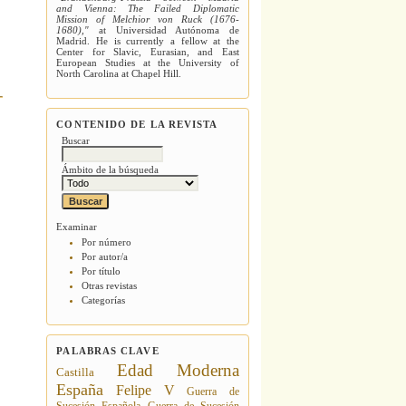
and Vienna: The Failed Diplomatic
Mission of Melchior von Ruck (1676-
1680),"
at Universidad Autónoma de
Madrid. He is currently a fellow at the
Center for Slavic, Eurasian, and East
European Studies at the University of
North Carolina at Chapel Hill.
CONTENIDO DE LA REVISTA
Buscar
Ámbito de la búsqueda
Examinar
Por número
Por autor/a
Por título
Otras revistas
Categorías
PALABRAS CLAVE
Edad Moderna
Castilla
España
Felipe V
Guerra de