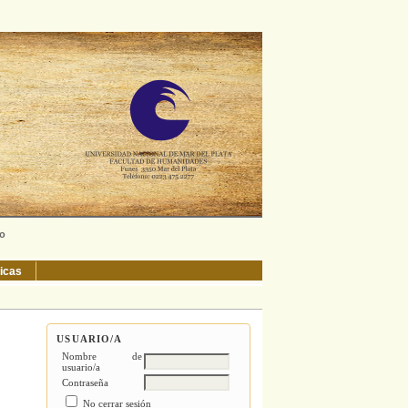
ño
ticas
USUARIO/A
Nombre de
usuario/a
Contraseña
No cerrar sesión