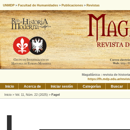
UNMDP
>
Facultad de Humanidades
>
Publicaciones
>
Revistas
Magallánica : revista de histori
https://fh.mdp.edu.ar/revis
Inicio
Acerca de
Iniciar sesión
Categorías
Buscar
Inicio
>
Vol. 11, Núm. 22 (2025)
>
Fagel