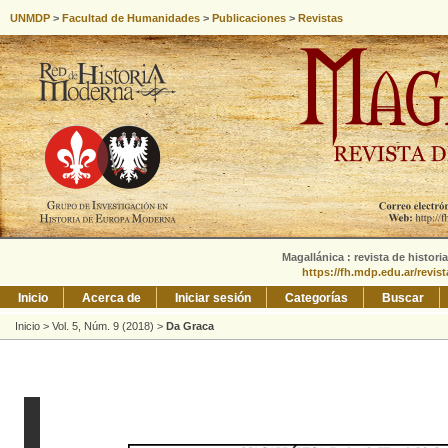
UNMDP
>
Facultad de Humanidades
>
Publicaciones
>
Revistas
Magallánica : revista de histori
https://fh.mdp.edu.ar/revis
Inicio
Acerca de
Iniciar sesión
Categorías
Buscar
Inicio
>
Vol. 5, Núm. 9 (2018)
>
Da Graca