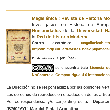
Magallánica : Revista de Historia M
Investigación en Historia de Euro
Humanidades
de la
Universidad Na
la
Red de Historia Moderna
Correo electrónico:
magallanicahis
http://fh.mdp.edu.ar/revistas/index.php/magal
ISSN 2422-779X
(en línea)
se encuentra bajo
Licencia d
NoComercial-CompartirIgual 4.0 Internaciona
La Dirección no se responsabiliza por las opiniones vert
Los derechos de reproducción o traducción de los artícul
Por correspondencia y/o canje dirigirse a:
Departame
(
B7602AYL
) Mar del Plata | Argentina