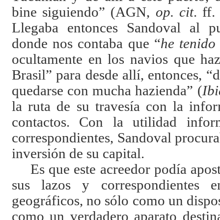
bine siguiendo” (
AGN,
op. cit
.
ff.
Llegaba entonces Sandoval al p
donde nos contaba que “
he tenido 
ocultamente en los navios que haz
Brasil” para desde allí, entonces, “d
quedarse con mucha hazienda” (
Ib
la ruta de su travesía con la info
contactos. Con la utilidad info
correspondientes, Sandoval procurab
inversión de su capital.
Es que este acreedor podía apos
sus lazos y correspondientes e
geográficos, no sólo como un dispo
como un verdadero aparato destina