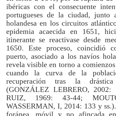
ibéricas con el consecuente inte
portugueses de la ciudad, junto a
holandesa en los circuitos atlánti
epidemia acaecida en 1651, hic
itinerante se reactivase desde m
1650. Este proceso, coincidió c
puerto, asociado a los navíos hol
revela visible en torno a comienzo
cuando la curva de la poblaci
recuperación tras la drásti
(
GONZÁLEZ LEBRERO
, 2002:
RUIZ,
1969: 43-44;
MOUT
WASSERMAN
, I, 2014: 133 y ss.
foránea, móvil y no afincada e