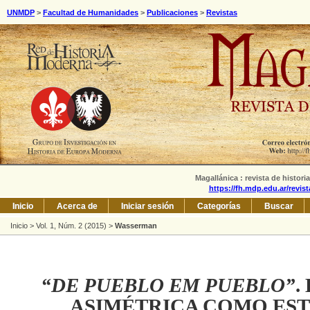
UNMDP
>
Facultad de Humanidades
>
Publicaciones
>
Revistas
Magallánica : revista de histori
https://fh.mdp.edu.ar/revis
Inicio
Acerca de
Iniciar sesión
Categorías
Buscar
Inicio
>
Vol. 1, Núm. 2 (2015)
>
Wasserman
“DE PUEBLO EM PUEBLO”
.
ASIMÉTRICA COMO EST