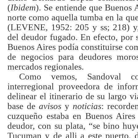
(
Ibidem
).
Se entiende que Buenos Ai
norte como aquella tumba en la que
(
LEVENE
, 1952: 205 y ss; 218) y
del deudor fugado. En efecto, por 
Buenos Aires podía constituirse co
de negocios para deudores moro
mercados regionales.
Como vemos, Sandoval c
interregional proveedora de infor
delinear el itinerario de su largo v
base de
avisos
y
noticias
: recorde
cuzqueño estaba en Buenos Aires 
deudor, con su plata, “se bino huy
Tucuman y de alli a este puerto,