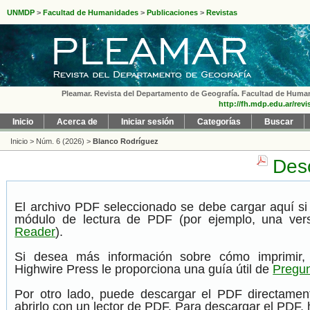
UNMDP
>
Facultad de Humanidades
>
Publicaciones
>
Revistas
Pleamar. Revista del Departamento de Geografía. Facultad de Humanid
http://fh.mdp.edu.ar/rev
Inicio
Acerca de
Iniciar sesión
Categorías
Buscar
Inicio
>
Núm. 6 (2026)
>
Blanco Rodríguez
Desc
El archivo PDF seleccionado se debe cargar aquí si
módulo de lectura de PDF (por ejemplo, una ver
Reader
).
Si desea más información sobre cómo imprimir,
Highwire Press le proporciona una guía útil de
Pregun
Por otro lado, puede descargar el PDF directame
abrirlo con un lector de PDF. Para descargar el PDF, h