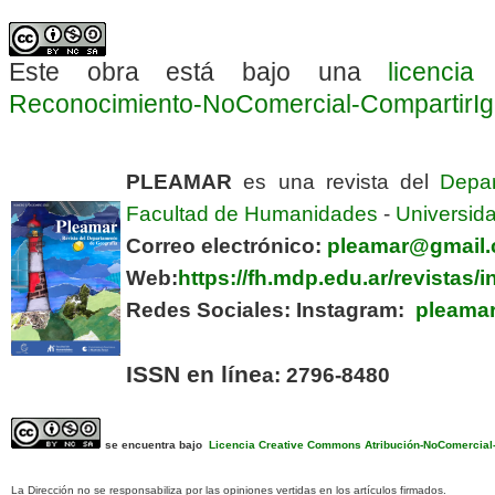
Este obra está bajo una
licenci
Reconocimiento-NoComercial-CompartirIgua
PLEAMAR
es una revista del
Depa
Facultad de Humanidades
-
Universida
Correo electrónico:
pleamar@gmail
Web:
https://fh.mdp.edu.ar/revistas
Redes Sociales:
Instagram:
pleamar
ISSN en líne
a: 2796-8480
se encuentra bajo
Licencia Creative Commons Atribución-NoComercial-C
La Dirección no se responsabiliza por las opiniones vertidas en los artículos firmados.