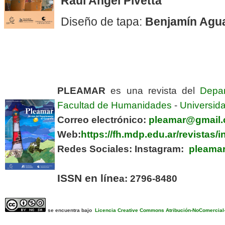
Raúl Angel Pivetta
Diseño de tapa:
Benjamín Ag
PLEAMAR
es una revista del
Depa
Facultad de Humanidades
-
Universida
Correo electrónico:
pleamar@gmail
Web:
https://fh.mdp.edu.ar/revistas
Redes Sociales:
Instagram:
pleamar
ISSN en líne
a: 2796-8480
se encuentra bajo
Licencia Creative Commons Atribución-NoComercial-C