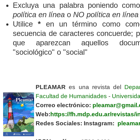
Excluya una palabra poniendo como
política en línea
o
NO política en línea
Utilice
*
en un término como comod
secuencia de caracteres concuerde; p
que aparezcan aquellos docum
"sociológico" o "social"
PLEAMAR
es una revista del
Depa
Facultad de Humanidades
-
Universida
Correo electrónico:
pleamar@gmail
Web:
https://fh.mdp.edu.ar/revistas
Redes Sociales:
Instagram:
pleamar