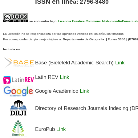
ISSN en líne
a: 2796-8480
se encuentra bajo
Licencia Creative Commons Atribución-NoComercial-C
La Dirección no se responsabiliza por las opiniones vertidas en los artículos firmados.
Por correspondencia y/o canje dirigirse a:
Departamento de Geografía | Funes 3350 | (
B760
Incluida en
:
Base (Bielefeld Academic Search)
Link
Latin REV
Link
Google Académico
Link
Directory of Research Journals Indexing (D
EuroPub
Link