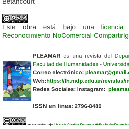
Betancourt
Este obra está bajo una
licenci
Reconocimiento-NoComercial-CompartirIgua
PLEAMAR
es una revista del
Depa
Facultad de Humanidades
-
Universida
Correo electrónico:
pleamar@gmail
Web:
https://fh.mdp.edu.ar/revistas
Redes Sociales:
Instagram:
pleamar
ISSN en líne
a: 2796-8480
se encuentra bajo
Licencia Creative Commons Atribución-NoComercial-C