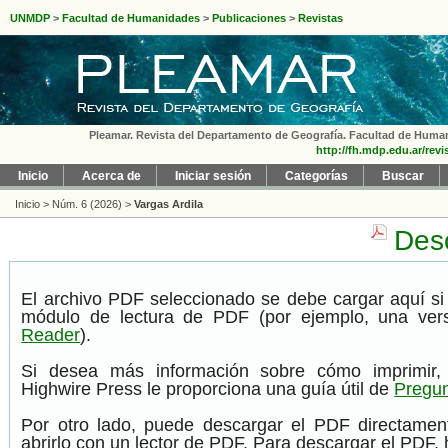
UNMDP
>
Facultad de Humanidades
>
Publicaciones
>
Revistas
Pleamar. Revista del Departamento de Geografía. Facultad de Humanid
http://fh.mdp.edu.ar/rev
Inicio
Acerca de
Iniciar sesión
Categorías
Buscar
Inicio
>
Núm. 6 (2026)
>
Vargas Ardila
Desc
El archivo PDF seleccionado se debe cargar aquí si
módulo de lectura de PDF (por ejemplo, una ver
Reader
).
Si desea más información sobre cómo imprimir,
Highwire Press le proporciona una guía útil de
Pregun
Por otro lado, puede descargar el PDF directame
abrirlo con un lector de PDF. Para descargar el PDF, h