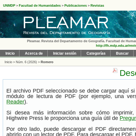
UNMDP
>
Facultad de Humanidades
>
Publicaciones
>
Revistas
Pleamar. Revista del Departamento de Geografía. Facultad de Humanid
http://fh.mdp.edu.ar/rev
Inicio
Acerca de
Iniciar sesión
Categorías
Buscar
Inicio
>
Núm. 6 (2026)
>
Romero
Desc
El archivo PDF seleccionado se debe cargar aquí si
módulo de lectura de PDF (por ejemplo, una ver
Reader
).
Si desea más información sobre cómo imprimir,
Highwire Press le proporciona una guía útil de
Pregun
Por otro lado, puede descargar el PDF directame
abrirlo con un lector de PDF. Para descargar el PDF, h