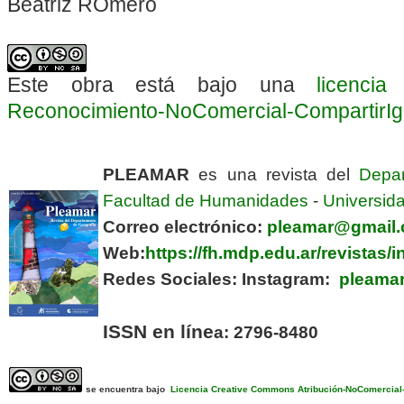
Beatriz ROmero
Este obra está bajo una
licenci
Reconocimiento-NoComercial-CompartirIgua
PLEAMAR
es una revista del
Depa
Facultad de Humanidades
-
Universida
Correo electrónico:
pleamar@gmail
Web:
https://fh.mdp.edu.ar/revistas
Redes Sociales:
Instagram:
pleamar
ISSN en líne
a: 2796-8480
se encuentra bajo
Licencia Creative Commons Atribución-NoComercial-C