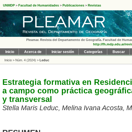
UNMDP
>
Facultad de Humanidades
>
Publicaciones
>
Revistas
Pleamar. Revista del Departamento de Geografía. Facultad de Humanid
http://fh.mdp.edu.ar/rev
Inicio
Acerca de
Iniciar sesión
Categorías
Buscar
Inicio
>
Núm. 4 (2024)
>
Leduc
Estrategia formativa en Residenci
a campo como práctica geográfica
y transversal
Stella Maris Leduc, Melina Ivana Acosta, M