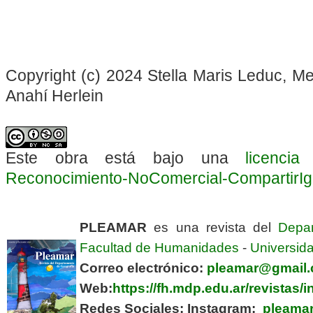
Copyright (c) 2024 Stella Maris Leduc, Me
Anahí Herlein
Este obra está bajo una
licenci
Reconocimiento-NoComercial-CompartirIgua
PLEAMAR
es una revista del
Depa
Facultad de Humanidades
-
Universida
Correo electrónico:
pleamar@gmail
Web:
https://fh.mdp.edu.ar/revistas
Redes Sociales:
Instagram:
pleamar