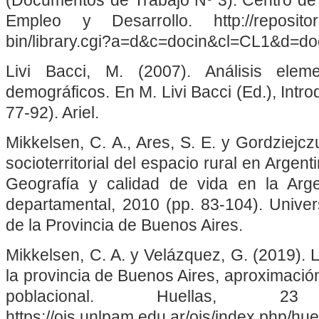
Empleo y Desarrollo. http://repositoriou
bin/library.cgi?a=d&c=docin&cl=CL1&d=d
Livi Bacci, M. (2007). Análisis ele
demográficos. En M. Livi Bacci (Ed.), Intro
77-92). Ariel.
Mikkelsen, C. A., Ares, S. E. y Gordziejc
socioterritorial del espacio rural en Argent
Geografía y calidad de vida en la Argen
departamental, 2010 (pp. 83-104). Univer
de la Provincia de Buenos Aires.
Mikkelsen, C. A. y Velázquez, G. (2019). 
la provincia de Buenos Aires, aproximació
poblacional. Huellas, 2
https://ojs.unlpam.edu.ar/ojs/index.php/hue