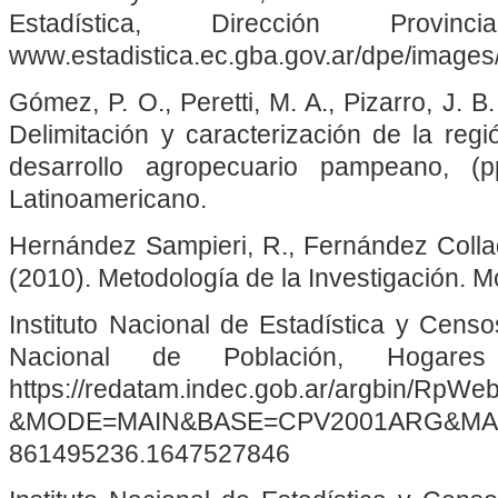
Estadística, Dirección Provinc
www.estadistica.ec.gba.gov.ar/dpe/imag
Gómez, P. O., Peretti, M. A., Pizarro, J. B
Delimitación y caracterización de la regi
desarrollo agropecuario pampeano, (p
Latinoamericano.
Hernández Sampieri, R., Fernández Collad
(2010). Metodología de la Investigación.
Instituto Nacional de Estadística y Cen
Nacional de Población, Hogare
https://redatam.indec.gob.ar/argbin/RpWe
&MODE=MAIN&BASE=CPV2001ARG&MAIN=W
861495236.1647527846