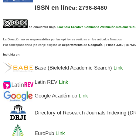
ISSN en líne
a: 2796-8480
se encuentra bajo
Licencia Creative Commons Atribución-NoComercial-C
La Dirección no se responsabiliza por las opiniones vertidas en los artículos firmados.
Por correspondencia y/o canje dirigirse a:
Departamento de Geografía | Funes 3350 | (
B760
Incluida en
:
Base (Bielefeld Academic Search)
Link
Latin REV
Link
Google Académico
Link
Directory of Research Journals Indexing (D
EuroPub
Link