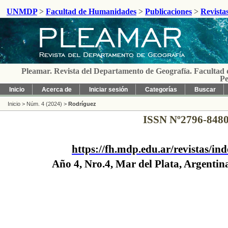
UNMDP
>
Facultad de Humanidades
>
Publicaciones
>
Revista
Pleamar. Revista del Departamento de Geografía. Facultad 
Pe
http://fh.mdp.edu.ar/revist
Inicio
Acerca de
Iniciar sesión
Categorías
Buscar
Inicio
>
Núm. 4 (2024)
>
Rodríguez
ISSN Nº2796-848
https://fh.mdp.edu.ar/revistas/i
Año 4, Nro.4, Mar del Plata, Argentin